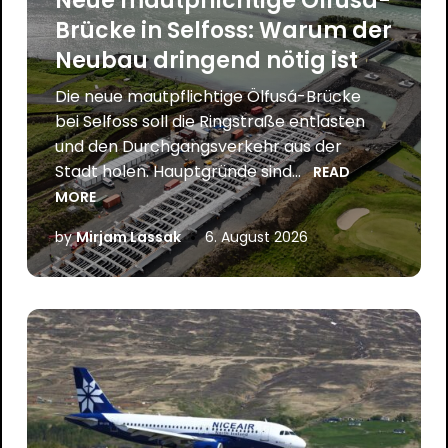
Neue mautpflichtige Ölfusá-
Brücke in Selfoss: Warum der
Neubau dringend nötig ist
Die neue mautpflichtige Ölfusá-Brücke
bei Selfoss soll die Ringstraße entlasten
und den Durchgangsverkehr aus der
Stadt holen. Hauptgründe sind...
READ
MORE
by
Mirjam Lassak
6. August 2026