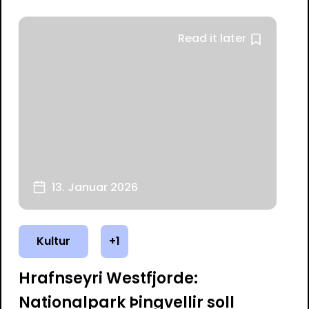
Read it later
13. Januar 2026
Kultur
+1
Hrafnseyri Westfjorde:
Nationalpark Þingvellir soll