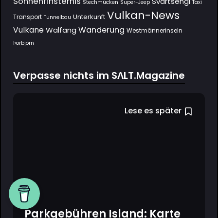
Sonnenfinsternis
Svartsengi
Stechmücken
Super-Jeep
Taxi
Vulkan-News
Unterkunft
Transport
Tunnelbau
Wanderung
Vulkane
Walfang
Westmännerinseln
Þorbjörn
Verpasse nichts im SΛLT.Magazine
Lese es später
Parkgebühren Island: Karte