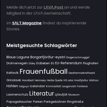
Melde dich jetzt zur
LΛVΛ.Post
an und werde
Mitglied in der
LΛVΛ.Gemeinschaft
.
Im
SΛLT.Magazine
findest du inspirierende
Stories.
Meistgesuchte Schlagwörter
Borgarfjörður-eystri
Blaue Lagune
Drogenschmuggel
EU-Referendum
Flughafen
Drohnenregeln
Erdbeben
EU
Eldey
Frauenfußball
Keflavík
Geothermiekraftwerk
Grindavik
Handball
Heimaey
Heiße Quelle
HS orka
Hvalfjörður
Háifoss
Höhlen
Icelandair
Iceguys
Kriminalität
Laugarvatn Fontana
Literatur
Lawinenschutz
Ljósufjöll
Museum
Papageitaucher
Parkgebühren
Parken
Ringstraße