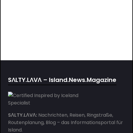
SΛLTY.LΛVΛ – Island.News.Magazine
SΛLTY.LΛVΛ:
Nachrichten, Reisen, Ringstraße,
Routenplanung, Blog – das Informationsportal für
Island.