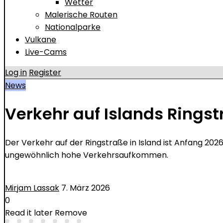
Wetter
Malerische Routen
Nationalparke
Vulkane
Live-Cams
Log in
Register
News
Verkehr auf Islands Rings
Der Verkehr auf der Ringstraße in Island ist Anfang 2
ungewöhnlich hohe Verkehrsaufkommen.
Mirjam Lassak
7. März 2026
0
Read it later
Remove