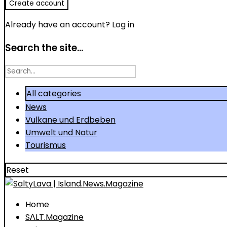
Already have an account?
Log in
Search the site...
Search
for
All categories
News
Vulkane und Erdbeben
Umwelt und Natur
Tourismus
Reset
Home
SΛLT.Magazine