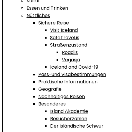
Kultur
Essen und Trinken
Nützliches
Sichere Reise
Visit Iceland
SafeTravel.is
Straßenzustand
Road.is
Vegasjá
Iceland and Covid-19
Pass-und Visabestimmungen
Praktische Informationen
Geografie
Nachhaltiges Reisen
Besonderes
Island Akademie
Besucherzahlen
Der isländische Schwur