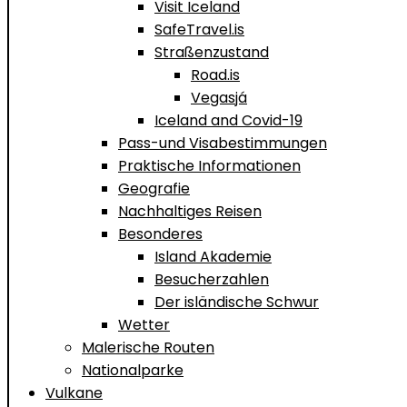
Visit Iceland
SafeTravel.is
Straßenzustand
Road.is
Vegasjá
Iceland and Covid-19
Pass-und Visabestimmungen
Praktische Informationen
Geografie
Nachhaltiges Reisen
Besonderes
Island Akademie
Besucherzahlen
Der isländische Schwur
Wetter
Malerische Routen
Nationalparke
Vulkane