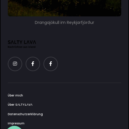
Drangajökull im Reykjarfjörður
Über mich
Über SΛLTY.LΛVΛ
Datenschutzerklärung
Impressum