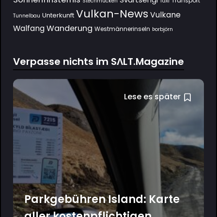
Transport
Stechmücken
Taxi
Vulkan-News
Vulkane
Unterkunft
Tunnelbau
Wanderung
Walfang
Westmännerinseln
Þorbjörn
Verpasse nichts im SΛLT.Magazine
Lese es später
Parkgebühren Island: Karte
aller kostenpflichtigen