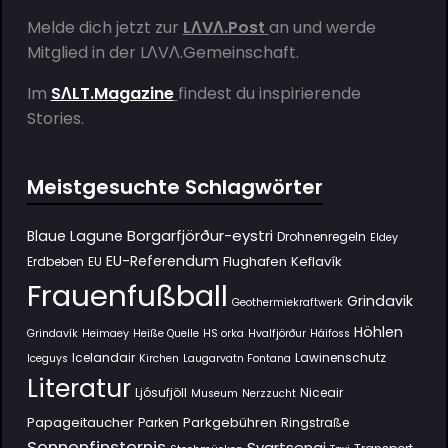
Melde dich jetzt zur
LΛVΛ.Post
an und werde
Mitglied in der
LΛVΛ.Gemeinschaft
.
Im
SΛLT.Magazine
findest du inspirierende
Stories.
Meistgesuchte Schlagwörter
Borgarfjörður-eystri
Blaue Lagune
Drohnenregeln
Eldey
EU-Referendum
Flughafen Keflavík
Erdbeben
EU
Frauenfußball
Grindavik
Geothermiekraftwerk
Höhlen
Grindavík
Heimaey
Heiße Quelle
HS orka
Hvalfjörður
Háifoss
Icelandair
Lawinenschutz
Iceguys
Kirchen
Laugarvatn Fontana
Literatur
Ljósufjöll
Niceair
Museum
Nerzzucht
Papageitaucher
Parkgebühren
Parken
Ringstraße
Sonnenfinsternis
Svartsengi