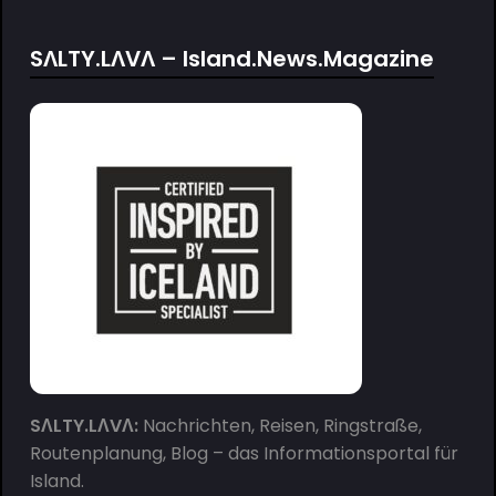
SΛLTY.LΛVΛ – Island.News.Magazine
SΛLTY.LΛVΛ:
Nachrichten, Reisen, Ringstraße,
Routenplanung, Blog – das Informationsportal für
Island.