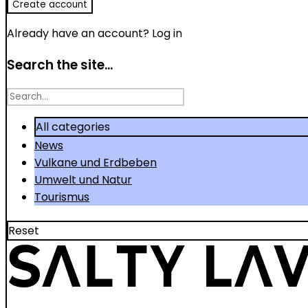
Already have an account?
Log in
Search the site...
Search
for
All categories
News
Vulkane und Erdbeben
Umwelt und Natur
Tourismus
Reset