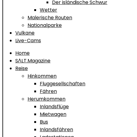
Der isländische Schwur
Wetter
Malerische Routen
Nationalparke
Vulkane
Live-Cams
Home
SΛLT.Magazine
Reise
Hinkommen
Fluggesellschaften
Fähren
Herumkommen
Inlandsflüge
Mietwagen
Bus
Inlandsfähren