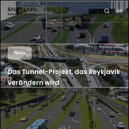
News
Das Tunnel-Projekt, das Reykjavík
verändern wird