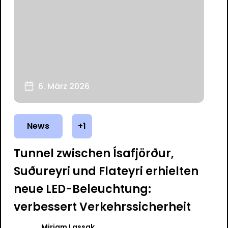
6. März 2026
News
+1
Tunnel zwischen Ísafjörður,
Suðureyri und Flateyri erhielten
neue LED-Beleuchtung:
verbessert Verkehrssicherheit
Mirjam Lassak