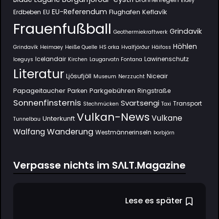
Eldey
EU-Referendum
Flughafen Keflavík
Erdbeben
EU
Frauenfußball
Grindavik
Geothermiekraftwerk
Höhlen
Grindavík
Heimaey
Heiße Quelle
HS orka
Hvalfjörður
Háifoss
Icelandair
Lawinenschutz
Iceguys
Kirchen
Laugarvatn Fontana
Literatur
Ljósufjöll
Niceair
Museum
Nerzzucht
Papageitaucher
Parkgebühren
Parken
Ringstraße
Sonnenfinsternis
Svartsengi
Transport
Stechmücken
Taxi
Vulkan-News
Vulkane
Unterkunft
Tunnelbau
Wanderung
Walfang
Westmännerinseln
Þorbjörn
Verpasse nichts im SΛLT.Magazine
Lese es später