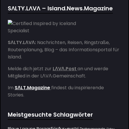
SΛLTY.LΛVΛ – Island.News.Magazine
SΛLTY.LΛVΛ:
Nachrichten, Reisen, Ringstraße,
Routenplanung, Blog – das Informationsportal für
Island.
Melde dich jetzt zur
LΛVΛ.Post
an und werde
Mitglied in der
LΛVΛ.Gemeinschaft
.
Im
SΛLT.Magazine
findest du inspirierende
Stories.
Meistgesuchte Schlagwörter
Borgarfjörður-eystri
Blaue Lagune
Drohnenregeln