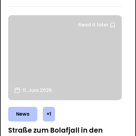
Read it later
11. Juni 2026
News
+1
Straße zum Bolafjall in den