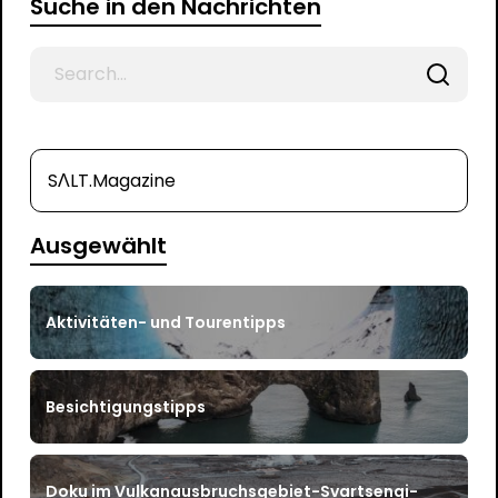
Suche in den Nachrichten
Search
for
SΛLT.Magazine
Ausgewählt
Aktivitäten- und Tourentipps
Besichtigungstipps
Doku im Vulkanausbruchsgebiet-Svartsengi-