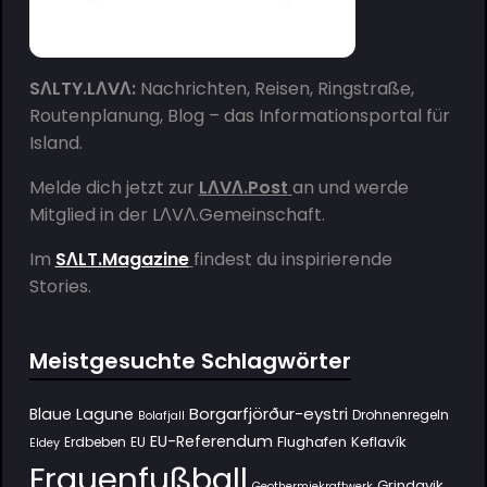
SΛLTY.LΛVΛ:
Nachrichten, Reisen, Ringstraße,
Routenplanung, Blog – das Informationsportal für
Island.
Melde dich jetzt zur
LΛVΛ.Post
an und werde
Mitglied in der
LΛVΛ.Gemeinschaft
.
Im
SΛLT.Magazine
findest du inspirierende
Stories.
Meistgesuchte Schlagwörter
Borgarfjörður-eystri
Blaue Lagune
Drohnenregeln
Bolafjall
EU-Referendum
Flughafen Keflavík
Erdbeben
EU
Eldey
Frauenfußball
Grindavik
Geothermiekraftwerk