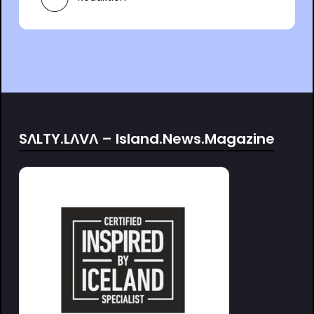
SΛLTY.LΛVΛ – Island.News.Magazine