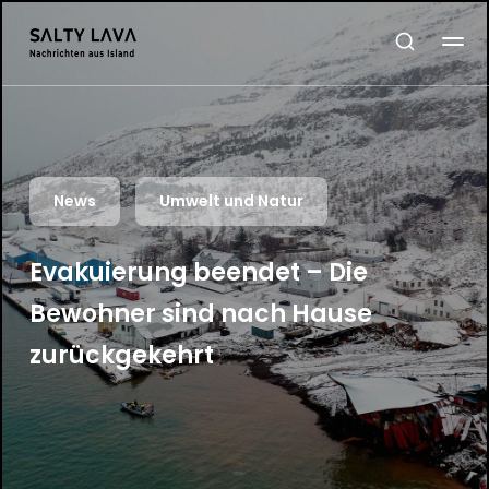
News
Umwelt und Natur
Evakuierung beendet – Die
Bewohner sind nach Hause
zurückgekehrt