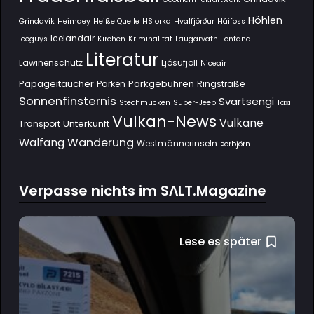
Höhlen
Grindavík
Heimaey
Heiße Quelle
HS orka
Hvalfjörður
Háifoss
Icelandair
Iceguys
Kirchen
Kriminalität
Laugarvatn Fontana
Literatur
Lawinenschutz
Ljósufjöll
Niceair
Papageitaucher
Parkgebühren
Parken
Ringstraße
Sonnenfinsternis
Svartsengi
Stechmücken
Super-Jeep
Taxi
Vulkan-News
Vulkane
Unterkunft
Transport
Wanderung
Walfang
Westmännerinseln
Þorbjörn
Verpasse nichts im SΛLT.Magazine
Lese es später