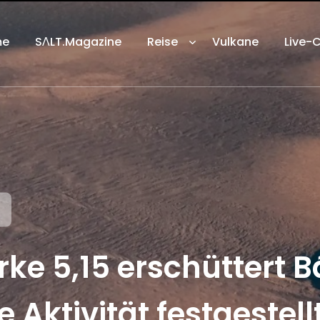
me
SΛLT.Magazine
Reise
Vulkane
Live-
rke 5,15 erschüttert 
 Aktivität festgestell