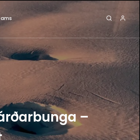
Cams
Bárðarbunga –
t