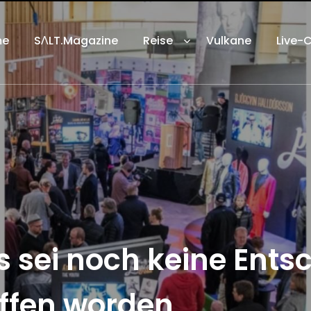
me
SΛLT.Magazine
Reise
Vulkane
Live-
sei noch keine Entsc
ffen worden