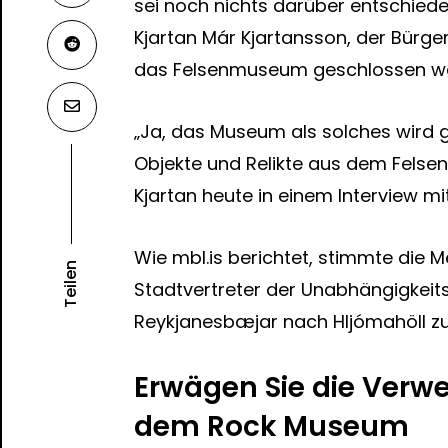
sei noch nichts darüber entschied
Kjartan Már Kjartansson, der Bürg
das Felsenmuseum geschlossen w
„Ja, das Museum als solches wird 
Objekte und Relikte aus dem Felse
Kjartan heute in einem Interview mit
Wie mbl.is berichtet, stimmte die 
Teilen
Stadtvertreter der Unabhängigkeits
Reykjanesbæjar nach Hljómahöll zu
Erwägen Sie die Ver
dem Rock Museum