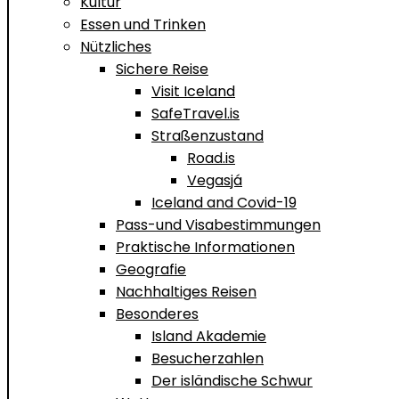
Kultur
Essen und Trinken
Nützliches
Sichere Reise
Visit Iceland
SafeTravel.is
Straßenzustand
Road.is
Vegasjá
Iceland and Covid-19
Pass-und Visabestimmungen
Praktische Informationen
Geografie
Nachhaltiges Reisen
Besonderes
Island Akademie
Besucherzahlen
Der isländische Schwur