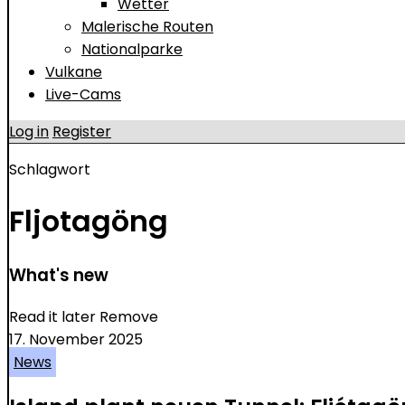
Wetter
Malerische Routen
Nationalparke
Vulkane
Live-Cams
Log in
Register
Schlagwort
Fljotagöng
What's new
Read it later
Remove
17. November 2025
News