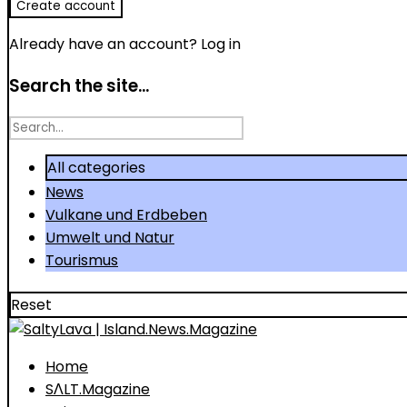
Already have an account?
Log in
Search the site...
Search
for
All categories
News
Vulkane und Erdbeben
Umwelt und Natur
Tourismus
Reset
Home
SΛLT.Magazine