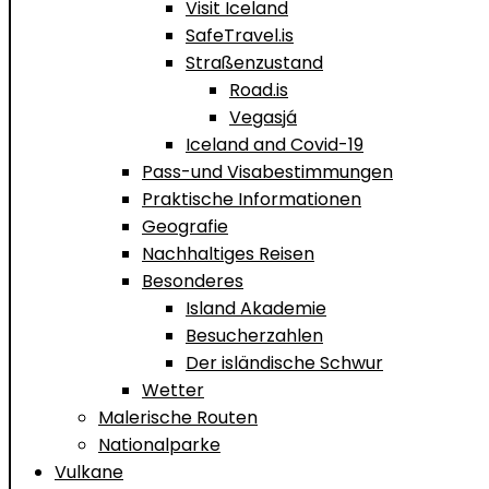
Visit Iceland
SafeTravel.is
Straßenzustand
Road.is
Vegasjá
Iceland and Covid-19
Pass-und Visabestimmungen
Praktische Informationen
Geografie
Nachhaltiges Reisen
Besonderes
Island Akademie
Besucherzahlen
Der isländische Schwur
Wetter
Malerische Routen
Nationalparke
Vulkane