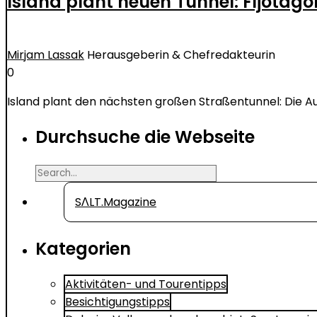
Island plant neuen Tunnel: Fljótag
Mirjam Lassak
Herausgeberin & Chefredakteurin
0
Island plant den nächsten großen Straßentunnel: Die Au
Durchsuche die Webseite
Search
for
SΛLT.Magazine
Kategorien
Aktivitäten- und Tourentipps
Besichtigungstipps