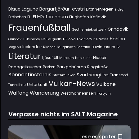
Borgarfjörður-eystri
Blaue Lagune
Drohnenregeln
Eldey
EU-Referendum
Flughafen Keflavík
Erdbeben
EU
Frauenfußball
Grindavik
Geothermiekraftwerk
Höhlen
Grindavík
Heimaey
Heiße Quelle
HS orka
Hvalfjörður
Háifoss
Icelandair
Lawinenschutz
Iceguys
Kirchen
Laugarvatn Fontana
Literatur
Ljósufjöll
Niceair
Museum
Nerzzucht
Papageitaucher
Parkgebühren
Parken
Ringstraße
Sonnenfinsternis
Svartsengi
Transport
Stechmücken
Taxi
Vulkan-News
Vulkane
Unterkunft
Tunnelbau
Wanderung
Walfang
Westmännerinseln
Þorbjörn
Verpasse nichts im SΛLT.Magazine
Lese es später