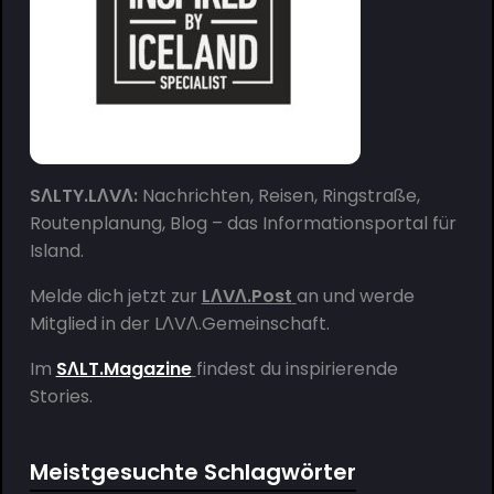
SΛLTY.LΛVΛ:
Nachrichten, Reisen, Ringstraße,
Routenplanung, Blog – das Informationsportal für
Island.
Melde dich jetzt zur
LΛVΛ.Post
an und werde
Mitglied in der
LΛVΛ.Gemeinschaft
.
Im
SΛLT.Magazine
findest du inspirierende
Stories.
Meistgesuchte Schlagwörter