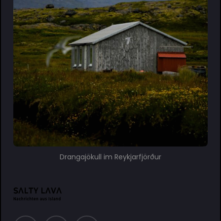
Drangajökull im Reykjarfjörður