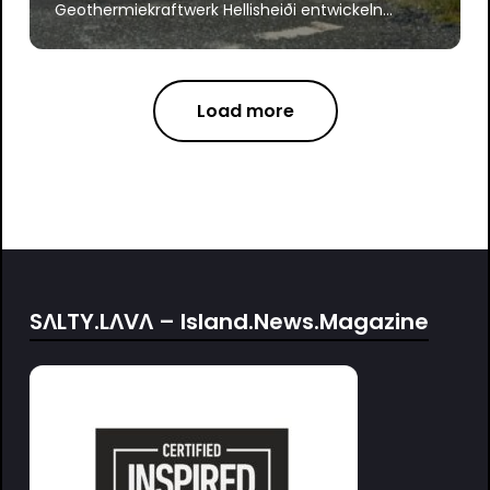
Geothermiekraftwerk Hellisheiði entwickeln...
Load more
SΛLTY.LΛVΛ – Island.News.Magazine