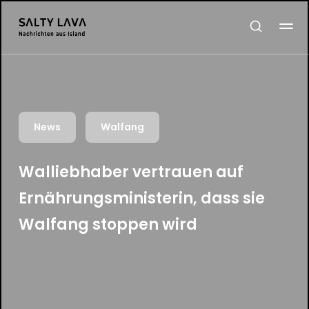
News
Walfang
Walliebhaber vertrauen auf
Ernährungsministerin, dass sie
Walfang stoppen wird