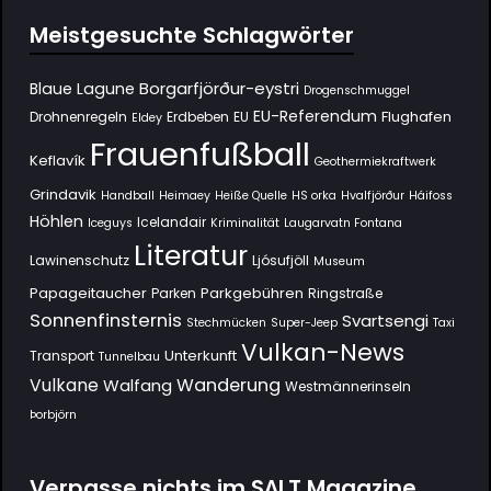
Meistgesuchte Schlagwörter
Borgarfjörður-eystri
Blaue Lagune
Drogenschmuggel
EU-Referendum
Flughafen
Drohnenregeln
Erdbeben
EU
Eldey
Frauenfußball
Keflavík
Geothermiekraftwerk
Grindavik
Handball
Heimaey
Heiße Quelle
HS orka
Hvalfjörður
Háifoss
Höhlen
Icelandair
Iceguys
Kriminalität
Laugarvatn Fontana
Literatur
Lawinenschutz
Ljósufjöll
Museum
Papageitaucher
Parkgebühren
Parken
Ringstraße
Sonnenfinsternis
Svartsengi
Stechmücken
Super-Jeep
Taxi
Vulkan-News
Unterkunft
Transport
Tunnelbau
Wanderung
Vulkane
Walfang
Westmännerinseln
Þorbjörn
Verpasse nichts im SΛLT.Magazine