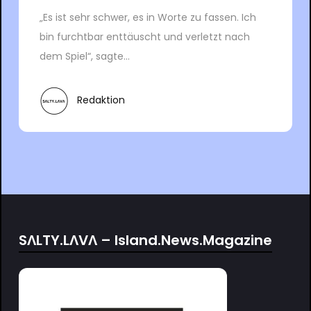
„Es ist sehr schwer, es in Worte zu fassen. Ich
bin furchtbar enttäuscht und verletzt nach
dem Spiel“, sagte...
Redaktion
SΛLTY.LΛVΛ – Island.News.Magazine