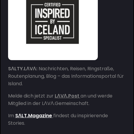
SΛLTY.LΛVΛ:
Nachrichten, Reisen, Ringstraße,
Routenplanung, Blog – das Informationsportal für
Island.
Melde dich jetzt zur
LΛVΛ.Post
an und werde
Mitglied in der
LΛVΛ.Gemeinschaft
.
Im
SΛLT.Magazine
findest du inspirierende
Stories.