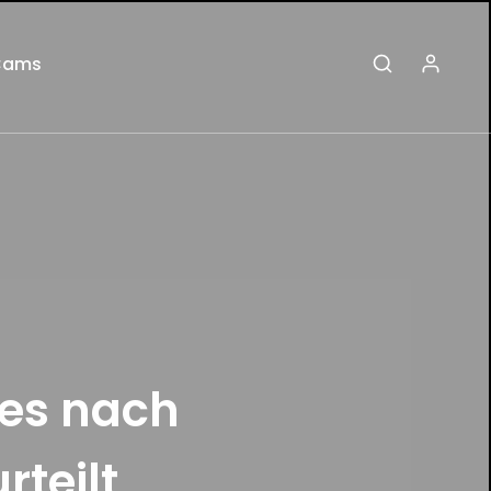
Cams
des nach
rteilt