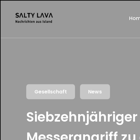
Ho
Gesellschaft
News
Siebzehnjähriger
Messerangriff zu 