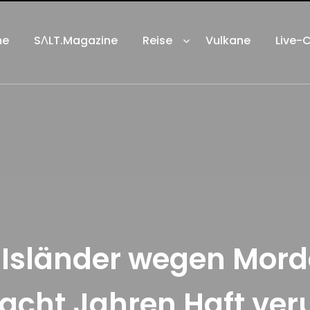
me
SΛLT.Magazine
Reise
Vulkane
Live-
 Isländer wegen Mor
acht Jahren Haft veru