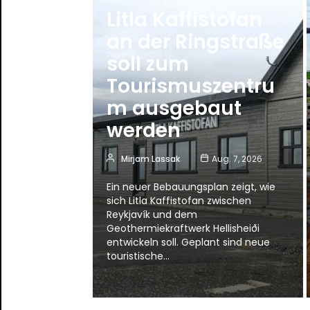
Litla Kaffistofan
an der Ringstraße
soll zum
Tourismuszentru
m ausgebaut
werden
Mirjam Lassak
Aug. 7, 2026
Ein neuer Bebauungsplan zeigt, wie
sich Litla Kaffistofan zwischen
Reykjavík und dem
Geothermiekraftwerk Hellisheiði
entwickeln soll. Geplant sind neue
touristische…