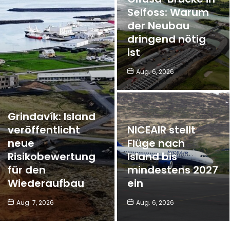
Selfoss: Warum
der Neubau
dringend nötig
ist
Aug. 6, 2026
Grindavík: Island
veröffentlicht
NICEAIR stellt
neue
Flüge nach
Risikobewertung
Island bis
für den
mindestens 2027
Wiederaufbau
ein
Aug. 7, 2026
Aug. 6, 2026