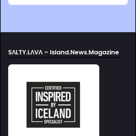
SΛLTY.LΛVΛ – Island.News.Magazine