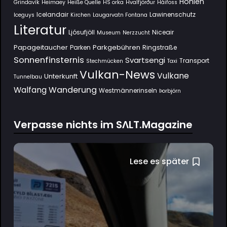
Höhlen
Grindavík
Heimaey
Heiße Quelle
HS orka
Hvalfjörður
Háifoss
Icelandair
Lawinenschutz
Iceguys
Kirchen
Laugarvatn Fontana
Literatur
Ljósufjöll
Niceair
Museum
Nerzzucht
Papageitaucher
Parkgebühren
Parken
Ringstraße
Sonnenfinsternis
Svartsengi
Transport
Stechmücken
Taxi
Vulkan-News
Vulkane
Unterkunft
Tunnelbau
Wanderung
Walfang
Westmännerinseln
Þorbjörn
Verpasse nichts im SΛLT.Magazine
Lese es später