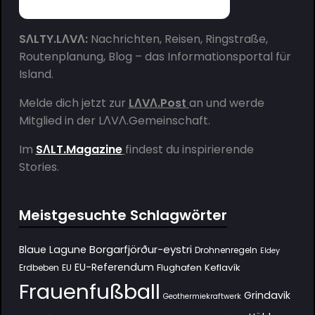
SΛLTY.LΛVΛ:
Nachrichten, Reisen, Ringstraße,
Routenplanung, Blog – das Informationsportal für
Island.
Melde dich jetzt zur
LΛVΛ.Post
an und werde
Mitglied in der
LΛVΛ.Gemeinschaft
.
Im
SΛLT.Magazine
findest du inspirierende
Stories.
Meistgesuchte Schlagwörter
Borgarfjörður-eystri
Blaue Lagune
Drohnenregeln
Eldey
EU-Referendum
Flughafen Keflavík
Erdbeben
EU
Frauenfußball
Grindavik
Geothermiekraftwerk