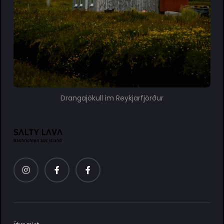
Drangajökull im Reykjarfjörður