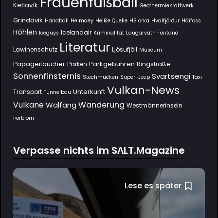
Frauenfußball
Keflavík
Geothermiekraftwerk
Grindavik
Handball
Heimaey
Heiße Quelle
HS orka
Hvalfjörður
Háifoss
Höhlen
Icelandair
Iceguys
Kriminalität
Laugarvatn Fontana
Literatur
Lawinenschutz
Ljósufjöll
Museum
Papageitaucher
Parkgebühren
Parken
Ringstraße
Sonnenfinsternis
Svartsengi
Stechmücken
Super-Jeep
Taxi
Vulkan-News
Unterkunft
Transport
Tunnelbau
Wanderung
Vulkane
Walfang
Westmännerinseln
Þorbjörn
Verpasse nichts im SΛLT.Magazine
Lese es später