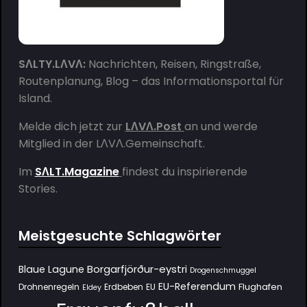
SΛLTY.LΛVΛ:
Nachrichten, Reisen, Ringstraße,
Routenplanung, Blog – das Informationsportal für
Island.
Melde dich jetzt zur
LΛVΛ.Post
an und werde
Mitglied in der
LΛVΛ.Gemeinschaft
.
Im
SΛLT.Magazine
findest du inspirierende
Stories.
Meistgesuchte Schlagwörter
Borgarfjörður-eystri
Blaue Lagune
Drogenschmuggel
EU-Referendum
Flughafen
Drohnenregeln
Erdbeben
EU
Eldey