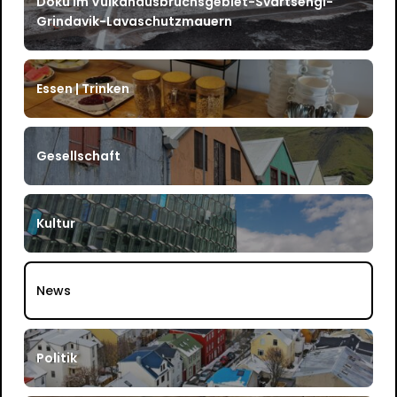
Doku im Vulkanausbruchsgebiet-Svartsengi-
Grindavik-Lavaschutzmauern
Essen | Trinken
Gesellschaft
Kultur
News
Politik