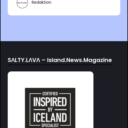
Redaktion
SΛLTY.LΛVΛ – Island.News.Magazine