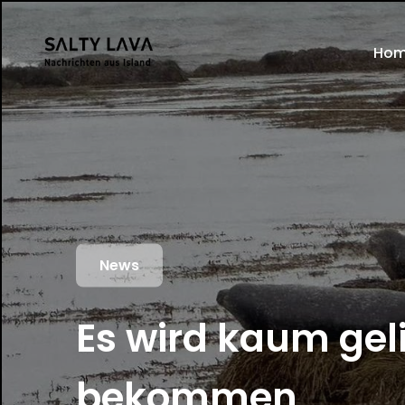
Ho
News
Es wird kaum geli
bekommen