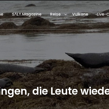
me
SΛLT.Magazine
Reise
Vulkane
Live-
ngen, die Leute wiede