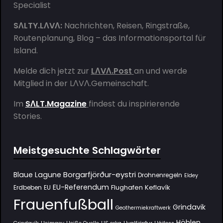
SΛLTY.LΛVΛ:
Nachrichten, Reisen, Ringstraße,
Routenplanung, Blog – das Informationsportal für
Island.
Melde dich jetzt zur
LΛVΛ.Post
an und werde
Mitglied in der
LΛVΛ.Gemeinschaft
.
Im
SΛLT.Magazine
findest du inspirierende
Stories.
Meistgesuchte Schlagwörter
Borgarfjörður-eystri
Blaue Lagune
Drohnenregeln
Eldey
EU-Referendum
Flughafen Keflavík
Erdbeben
EU
Frauenfußball
Grindavik
Geothermiekraftwerk
Höhlen