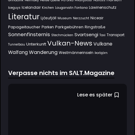
Grindavík
Heimaey
Heiße Quelle
HS orka
Hvalfjörður
Háifoss
Icelandair
Lawinenschutz
Iceguys
Kirchen
Laugarvatn Fontana
Literatur
Ljósufjöll
Niceair
Museum
Nerzzucht
Papageitaucher
Parkgebühren
Parken
Ringstraße
Sonnenfinsternis
Svartsengi
Transport
Stechmücken
Taxi
Vulkan-News
Vulkane
Unterkunft
Tunnelbau
Wanderung
Walfang
Westmännerinseln
Þorbjörn
Verpasse nichts im SΛLT.Magazine
Lese es später