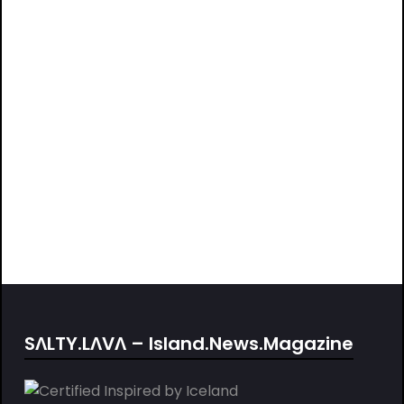
Parken
Blaue Lagune
SΛLTY.LΛVΛ – Island.News.Magazine