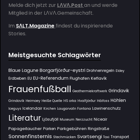
Melde dich jetzt zur
LΛVΛ.Post
an und werde
Mitglied in der
LΛVΛ.Gemeinschaft
.
Im
SΛLT.Magazine
findest du inspirierende
Stories.
Meistgesuchte Schlagwörter
Borgarfjörður-eystri
Blaue Lagune
Drohnenregeln
Eldey
EU-Referendum
Flughafen Keflavík
Erdbeben
EU
Frauenfußball
Grindavik
Geothermiekraftwerk
Höhlen
Grindavík
Heimaey
Heiße Quelle
HS orka
Hvalfjörður
Háifoss
Icelandair
Lawinenschutz
Iceguys
Kirchen
Laugarvatn Fontana
Literatur
Ljósufjöll
Niceair
Museum
Nerzzucht
Papageitaucher
Parkgebühren
Parken
Ringstraße
Sonnenfinsternis
Svartsengi
Transport
Stechmücken
Taxi