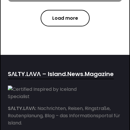
Load more
SΛLTY.LΛVΛ – Island.News.Magazine
SΛLTY.LΛVΛ:
Nachrichten, Reisen, Ringstraße,
Routenplanung, Blog – das Informationsportal für
Island.