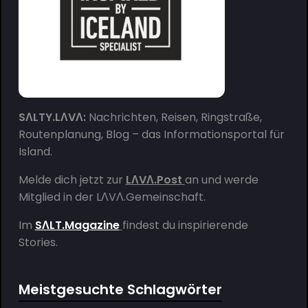
SΛLTY.LΛVΛ:
Nachrichten, Reisen, Ringstraße,
Routenplanung, Blog – das Informationsportal für
Island.
Melde dich jetzt zur
LΛVΛ.Post
an und werde
Mitglied in der
LΛVΛ.Gemeinschaft
.
Im
SΛLT.Magazine
findest du inspirierende
Stories.
Meistgesuchte Schlagwörter