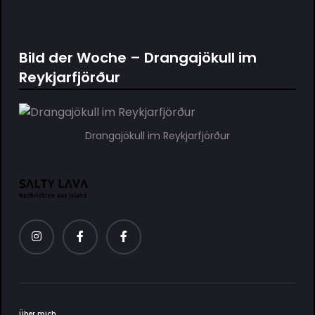
Bild der Woche – Drangajökull im
Reykjarfjörður
Drangajökull im Reykjarfjörður
Über mich