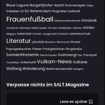
Borgarfjörður-eystri
Blaue Lagune
Drohnenregeln
Eldey
EU-Referendum
Flughafen Keflavík
Erdbeben
EU
Frauenfußball
Grindavik
Geothermiekraftwerk
Höhlen
Grindavík
Heimaey
Heiße Quelle
HS orka
Hvalfjörður
Háifoss
Icelandair
Lawinenschutz
Iceguys
Kirchen
Laugarvatn Fontana
Literatur
Ljósufjöll
Niceair
Museum
Nerzzucht
Papageitaucher
Parkgebühren
Parken
Ringstraße
Sonnenfinsternis
Svartsengi
Transport
Stechmücken
Taxi
Vulkan-News
Vulkane
Unterkunft
Tunnelbau
Wanderung
Walfang
Westmännerinseln
Þorbjörn
Verpasse nichts im SΛLT.Magazine
Lese es später