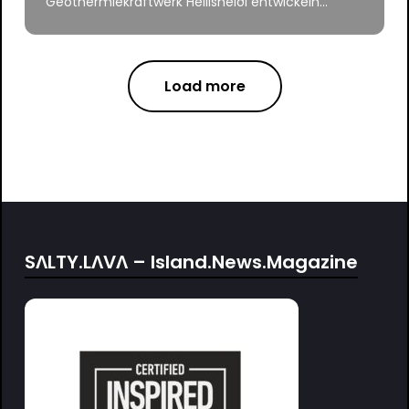
Geothermiekraftwerk Hellisheiði entwickeln...
Load more
SΛLTY.LΛVΛ – Island.News.Magazine