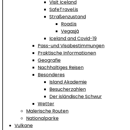
Visit Iceland
SafeTravel.is
Straßenzustand
Road.is
Vegasjá
Iceland and Covid-19
Pass-und Visabestimmungen
Praktische Informationen
Geografie
Nachhaltiges Reisen
Besonderes
Island Akademie
Besucherzahlen
Der isländische Schwur
Wetter
Malerische Routen
Nationalparke
Vulkane