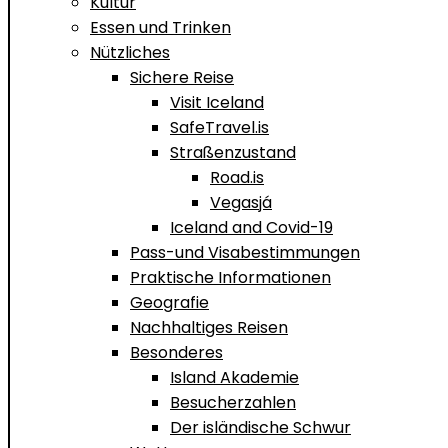
Kultur
Essen und Trinken
Nützliches
Sichere Reise
Visit Iceland
SafeTravel.is
Straßenzustand
Road.is
Vegasjá
Iceland and Covid-19
Pass-und Visabestimmungen
Praktische Informationen
Geografie
Nachhaltiges Reisen
Besonderes
Island Akademie
Besucherzahlen
Der isländische Schwur