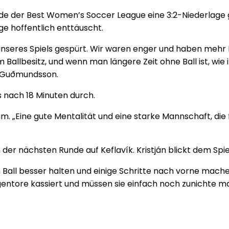
nde der Best Women’s Soccer League eine 3:2-Niederlage 
e hoffentlich enttäuscht.
unseres Spiels gespürt. Wir waren enger und haben mehr B
allbesitz, und wenn man längere Zeit ohne Ball ist, wie i
n Guðmundsson.
ts nach 18 Minuten durch.
kam. „Eine gute Mentalität und eine starke Mannschaft, di
 in der nächsten Runde auf Keflavík. Kristján blickt dem Sp
en Ball besser halten und einige Schritte nach vorne mache
entore kassiert und müssen sie einfach noch zunichte mac