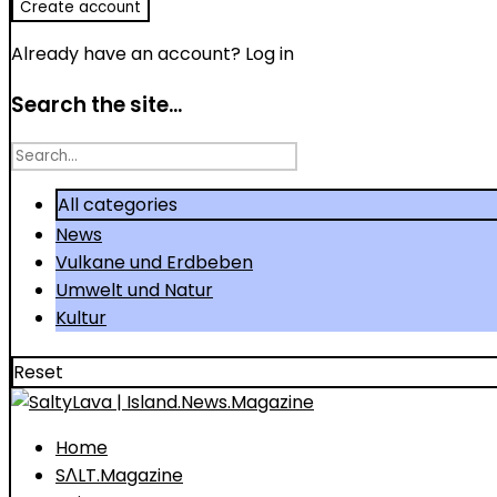
Already have an account?
Log in
Search the site...
Search
for
All categories
News
Vulkane und Erdbeben
Umwelt und Natur
Kultur
Reset
Home
SΛLT.Magazine