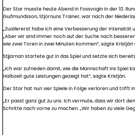
Der Star musste heute Abend in Fossvogin in der 10. Ru
Guðmundsson, Stjörnuns Trainer, war nach der Niederlag
„Zuallererst habe ich eine Verbesserung der Intensität 
„Aber wir sind immer noch auf der Suche nach besserem B
wie zwei Toren in zwei Minuten kommen“, sagte Kristjá
Stjjarnan startete gut in das Spiel und setzte sich berei
„Ich war zufrieden damit, wie die Mannschaft ins Spiel 
Halbzeit gute Leistungen gezeigt hat“, sagte Kristján.
Der Star hat nun vier Spiele in Folge verloren und trifft
„Er passt ganz gut zu uns. Ich vermute, dass wir dort d
Schritte nach vorne zu machen. „Wir haben zu viele Geg