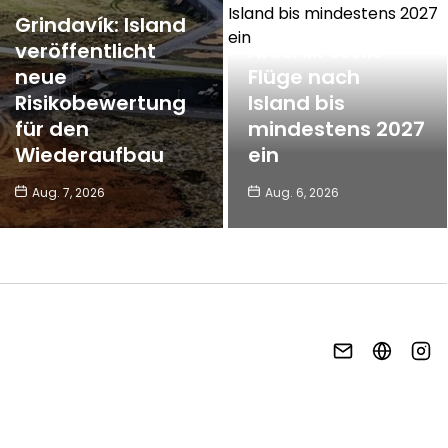
Grindavík: Island
veröffentlicht
NICEAIR stellt
neue
Flüge nach
Risikobewertung
Island bis
für den
mindestens 2027
Wiederaufbau
ein
Aug. 7, 2026
Aug. 6, 2026