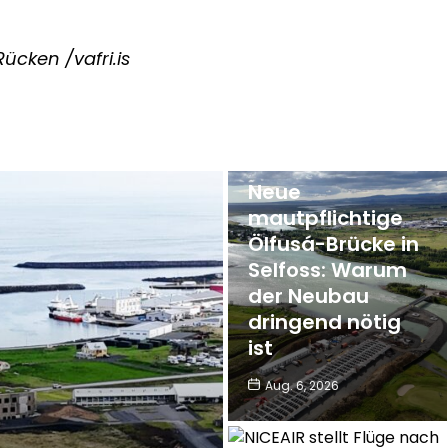
ücken /vafri.is
Neue
mautpflichtige
Ölfusá-Brücke in
Selfoss: Warum
der Neubau
dringend nötig
ist
Aug. 6, 2026