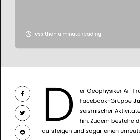
less than a minute reading
D
er Geophysiker Ari Tr
Facebook-Gruppe
Ja
seismischer Aktivitä
hin. Zudem bestehe d
aufsteigen und sogar einen erneut