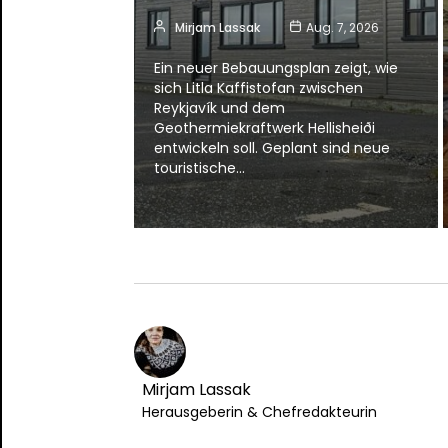
Mirjam Lassak
Aug. 7, 2026
Ein neuer Bebauungsplan zeigt, wie
sich Litla Kaffistofan zwischen
Reykjavík und dem
Geothermiekraftwerk Hellisheiði
entwickeln soll. Geplant sind neue
touristische…
Mirjam Lassak
Herausgeberin & Chefredakteurin