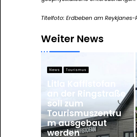
Titelfoto: Erdbeben am Reykjanes-R
Weiter News
News
Tourismus
Litla Kaffistofan
an der Ringstraße
soll zum
Tourismuszentru
m ausgebaut
werden