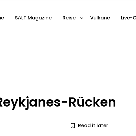
me
SΛLT.Magazine
Reise
Vulkane
Live-
Reykjanes-Rücken
Read it later