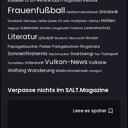
EU-Referendum
Flughafen Keflavík
Erdbeben
EU
Frauenfußball
Grindavik
Geothermiekraftwerk
Höhlen
Grindavík
Heimaey
Heiße Quelle
HS orka
Hvalfjörður
Háifoss
Icelandair
Lawinenschutz
Iceguys
Kirchen
Laugarvatn Fontana
Literatur
Ljósufjöll
Niceair
Museum
Nerzzucht
Papageitaucher
Parkgebühren
Parken
Ringstraße
Sonnenfinsternis
Svartsengi
Transport
Stechmücken
Taxi
Vulkan-News
Vulkane
Unterkunft
Tunnelbau
Wanderung
Walfang
Westmännerinseln
Þorbjörn
Verpasse nichts im SΛLT.Magazine
Lese es später