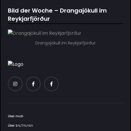
Bild der Woche – Drangajökull im
Reykjarfjörður
Drangajökull im Reykjarfjörður
Über mich
Über SΛLTY.LΛVΛ