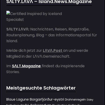
SΛLTY.LΛVΛ – Island.News.Magazine
SΛLTY.LΛVΛ:
Nachrichten, Reisen, Ringstraße,
Routenplanung, Blog – das Informationsportal für
Island.
Melde dich jetzt zur
LΛVΛ.Post
an und werde
Mitglied in der
LΛVΛ.Gemeinschaft
.
Im
SΛLT.Magazine
findest du inspirierende
Stories.
Meistgesuchte Schlagwörter
Borgarfjörður-eystri
Blaue Lagune
Drohnenregeln
Eldey