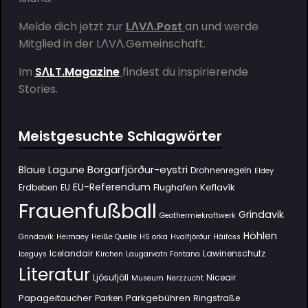
Melde dich jetzt zur
LΛVΛ.Post
an und werde
Mitglied in der
LΛVΛ.Gemeinschaft
.
Im
SΛLT.Magazine
findest du inspirierende
Stories.
Meistgesuchte Schlagwörter
Borgarfjörður-eystri
Blaue Lagune
Drohnenregeln
Eldey
EU-Referendum
Flughafen Keflavík
Erdbeben
EU
Frauenfußball
Grindavik
Geothermiekraftwerk
Höhlen
Grindavík
Heimaey
Heiße Quelle
HS orka
Hvalfjörður
Háifoss
Icelandair
Lawinenschutz
Iceguys
Kirchen
Laugarvatn Fontana
Literatur
Ljósufjöll
Niceair
Museum
Nerzzucht
Papageitaucher
Parkgebühren
Parken
Ringstraße