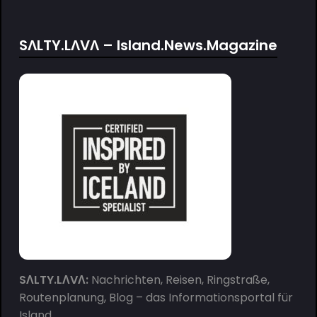
SΛLTY.LΛVΛ – Island.News.Magazine
SΛLTY.LΛVΛ:
Nachrichten, Reisen, Ringstraße,
Routenplanung, Blog – das Informationsportal für
Island.