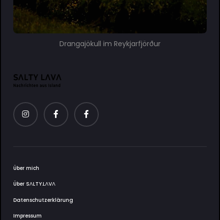
Drangajökull im Reykjarfjörður
Über mich
Über SΛLTY.LΛVΛ
Datenschutzerklärung
Impressum