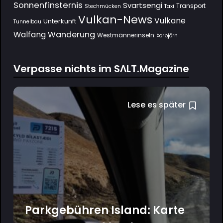
Sonnenfinsternis
Svartsengi
Transport
Stechmücken
Taxi
Vulkan-News
Vulkane
Unterkunft
Tunnelbau
Wanderung
Walfang
Westmännerinseln
Þorbjörn
Verpasse nichts im SΛLT.Magazine
Lese es später
Parkgebühren Island: Karte