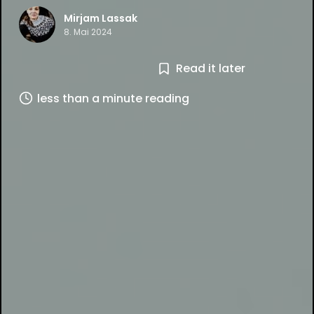
Mirjam Lassak
8. Mai 2024
Read it later
less than a minute reading