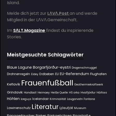
Island.
Melde dich jetzt zur
LΛVΛ.Post
an und werde
Mitglied in der
LΛVΛ.Gemeinschaft
.
Im
SΛLT.Magazine
findest du inspirierende
Stories.
Meistgesuchte Schlagwörter
Borgarfjörður-eystri
Blaue Lagune
Drogenschmuggel
EU-Referendum
Flughafen
Drohnenregeln
Erdbeben
EU
Eldey
Frauenfußball
Keflavík
Geothermiekraftwerk
Grindavik
Handball
Heimaey
Heiße Quelle
HS orka
Hvalfjörður
Háifoss
Höhlen
Icelandair
Iceguys
Kriminalität
Laugarvatn Fontana
Literatur
Lawinenschutz
Ljósufjöll
Museum
Papageitaucher
Parkgebühren
Parken
Ringstraße