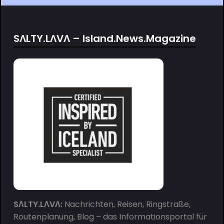
SΛLTY.LΛVΛ – Island.News.Magazine
SΛLTY.LΛVΛ:
Nachrichten, Reisen, Ringstraße,
Routenplanung, Blog – das Informationsportal für