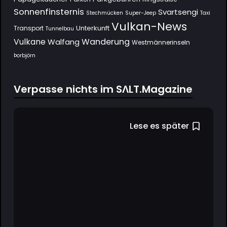
Sonnenfinsternis
Svartsengi
Stechmücken
Super-Jeep
Taxi
Vulkan-News
Unterkunft
Transport
Tunnelbau
Wanderung
Vulkane
Walfang
Westmännerinseln
Þorbjörn
Verpasse nichts im SΛLT.Magazine
Lese es später