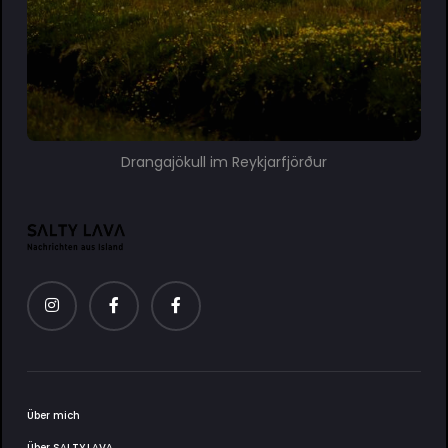
Drangajökull im Reykjarfjörður
Über mich
Über SΛLTY.LΛVΛ