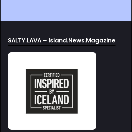
SΛLTY.LΛVΛ – Island.News.Magazine