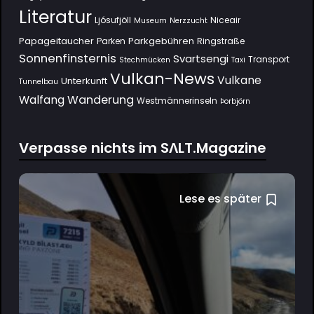
Literatur
Ljósufjöll
Niceair
Museum
Nerzzucht
Papageitaucher
Parkgebühren
Parken
Ringstraße
Sonnenfinsternis
Svartsengi
Transport
Stechmücken
Taxi
Vulkan-News
Vulkane
Unterkunft
Tunnelbau
Wanderung
Walfang
Westmännerinseln
Þorbjörn
Verpasse nichts im SΛLT.Magazine
Lese es später