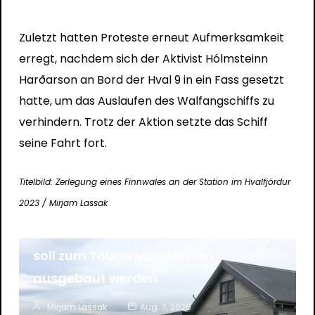
Zuletzt hatten Proteste erneut Aufmerksamkeit
erregt, nachdem sich der Aktivist Hólmsteinn
Harðarson an Bord der Hval 9 in ein Fass gesetzt
hatte, um das Auslaufen des Walfangschiffs zu
verhindern. Trotz der Aktion setzte das Schiff
seine Fahrt fort.
Titelbild: Zerlegung eines Finnwales an der Station im Hvalfjördur
News
Tourismus
2023 / Mirjam Lassak
Litla Kaffistofan an der Ringstraße
soll zum Tourismuszentrum
ausgebaut werden
Mirjam Lassak
Aug. 7, 2026