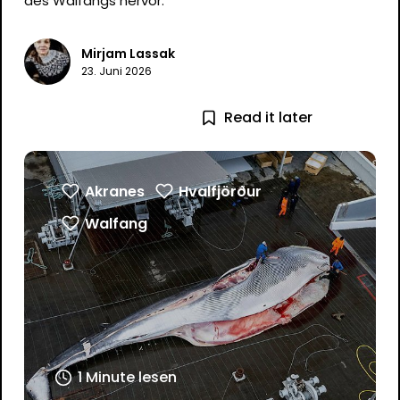
des Walfangs hervor.
Mirjam Lassak
23. Juni 2026
Read it later
Akranes
Hvalfjörður
Walfang
1 Minute lesen