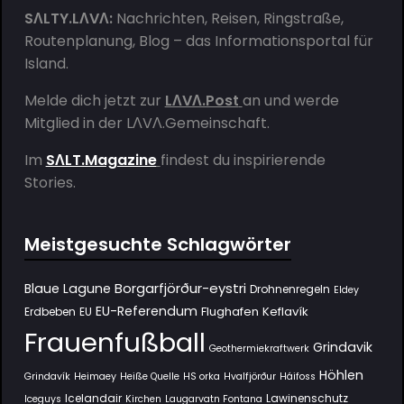
SΛLTY.LΛVΛ:
Nachrichten, Reisen, Ringstraße,
Routenplanung, Blog – das Informationsportal für
Island.
Melde dich jetzt zur
LΛVΛ.Post
an und werde
Mitglied in der
LΛVΛ.Gemeinschaft
.
Im
SΛLT.Magazine
findest du inspirierende
Stories.
Meistgesuchte Schlagwörter
Borgarfjörður-eystri
Blaue Lagune
Drohnenregeln
Eldey
EU-Referendum
Flughafen Keflavík
Erdbeben
EU
Frauenfußball
Grindavik
Geothermiekraftwerk
Höhlen
Grindavík
Heimaey
Heiße Quelle
HS orka
Hvalfjörður
Háifoss
Icelandair
Lawinenschutz
Iceguys
Kirchen
Laugarvatn Fontana