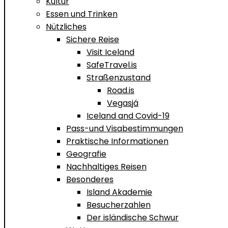
Kultur
Essen und Trinken
Nützliches
Sichere Reise
Visit Iceland
SafeTravel.is
Straßenzustand
Road.is
Vegasjá
Iceland and Covid-19
Pass-und Visabestimmungen
Praktische Informationen
Geografie
Nachhaltiges Reisen
Besonderes
Island Akademie
Besucherzahlen
Der isländische Schwur