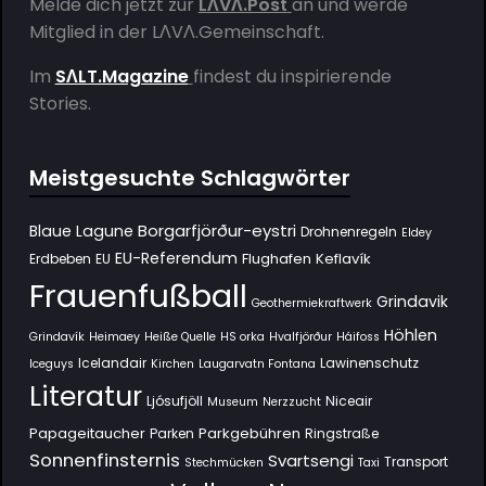
Melde dich jetzt zur
LΛVΛ.Post
an und werde
Mitglied in der
LΛVΛ.Gemeinschaft
.
Im
SΛLT.Magazine
findest du inspirierende
Stories.
Meistgesuchte Schlagwörter
Borgarfjörður-eystri
Blaue Lagune
Drohnenregeln
Eldey
EU-Referendum
Flughafen Keflavík
Erdbeben
EU
Frauenfußball
Grindavik
Geothermiekraftwerk
Höhlen
Grindavík
Heimaey
Heiße Quelle
HS orka
Hvalfjörður
Háifoss
Icelandair
Lawinenschutz
Iceguys
Kirchen
Laugarvatn Fontana
Literatur
Ljósufjöll
Niceair
Museum
Nerzzucht
Papageitaucher
Parkgebühren
Parken
Ringstraße
Sonnenfinsternis
Svartsengi
Transport
Stechmücken
Taxi