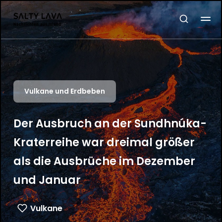
Vulkane und Erdbeben
Der Ausbruch an der Sundhnúka-
Kraterreihe war dreimal größer
als die Ausbrüche im Dezember
und Januar
Vulkane