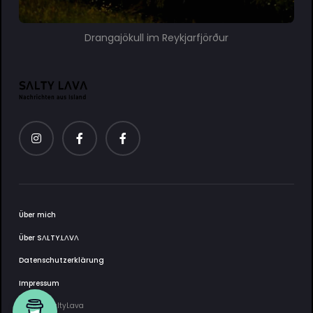
Drangajökull im Reykjarfjörður
Über mich
Über SΛLTY.LΛVΛ
Datenschutzerklärung
Impressum
2025 © SaltyLava