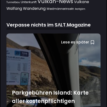
Vulkan-News
Vulkane
Unterkunft
Tunnelbau
Wanderung
Walfang
Westmännerinseln
Þorbjörn
Verpasse nichts im SΛLT.Magazine
Lese es später
Parkgebühren Island: Karte
aller kostenpflichtigen