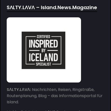
SΛLTY.LΛVΛ – Island.News.Magazine
SΛLTY.LΛVΛ:
Nachrichten, Reisen, Ringstraße,
Routenplanung, Blog – das Informationsportal für
Island.