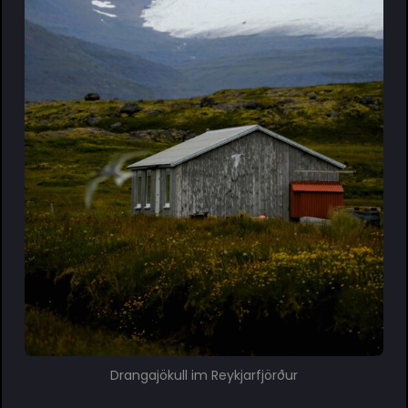
Drangajökull im Reykjarfjörður