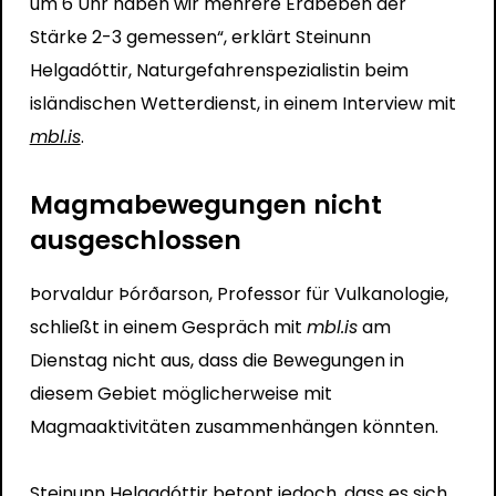
um 6 Uhr haben wir mehrere Erdbeben der
Stärke 2-3 gemessen“, erklärt Steinunn
Helgadóttir, Naturgefahrenspezialistin beim
isländischen Wetterdienst, in einem Interview mit
mbl.is
.
Magmabewegungen nicht
ausgeschlossen
Þorvaldur Þórðarson, Professor für Vulkanologie,
schließt in einem Gespräch mit
mbl.is
am
Dienstag nicht aus, dass die Bewegungen in
diesem Gebiet möglicherweise mit
Magmaaktivitäten zusammenhängen könnten.
Steinunn Helgadóttir betont jedoch, dass es sich