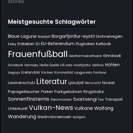
Stories.
Meistgesuchte Schlagwörter
Borgarfjörður-eystri
Blaue Lagune
Drohnenregeln
Bolafjall
EU-Referendum
Flughafen Keflavík
Erdbeben
EU
Eldey
Frauenfußball
Grindavik
Geothermiekraftwerk
Höhlen
Grindavík
Heimaey
Heiße Quelle
HS orka
Hvalfjörður
Háifoss
Icelandair
Iceguys
Kirchen
Kriminalität
Laugarvatn Fontana
Literatur
Lawinenschutz
Ljósufjöll
Niceair
Nerzzucht
Papageitaucher
Parkgebühren
Parken
Ringstraße
Sonnenfinsternis
Svartsengi
Transport
Stechmücken
Taxi
Vulkan-News
Vulkane
Walfang
Unterkunft
Wanderung
Westmännerinseln
Þorbjörn