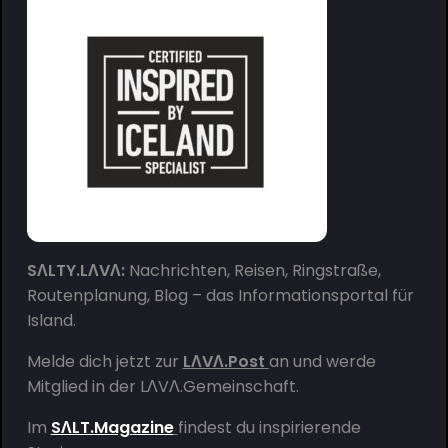
SΛLTY.LΛVΛ:
Nachrichten, Reisen, Ringstraße,
Routenplanung, Blog – das Informationsportal für
Island.
Melde dich jetzt zur
LΛVΛ.Post
an und werde
Mitglied in der
LΛVΛ.Gemeinschaft
.
Im
SΛLT.Magazine
findest du inspirierende