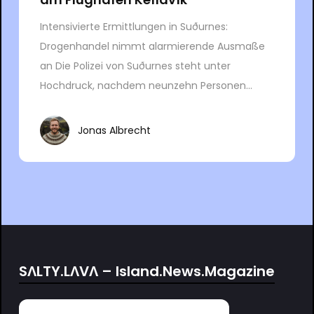
Intensivierte Ermittlungen in Suðurnes:
Drogenhandel nimmt alarmierende Ausmaße
an Die Polizei von Suðurnes steht unter
Hochdruck, nachdem neunzehn Personen...
Jonas Albrecht
SΛLTY.LΛVΛ – Island.News.Magazine