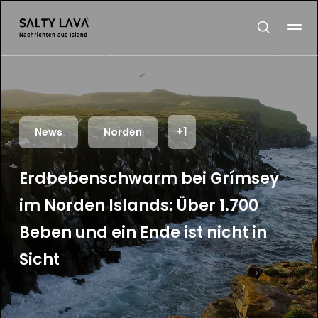
+1
News
Norden
Erdbebenschwarm bei Grímsey
im Norden Islands: Über 1.700
Beben und ein Ende ist nicht in
Sicht