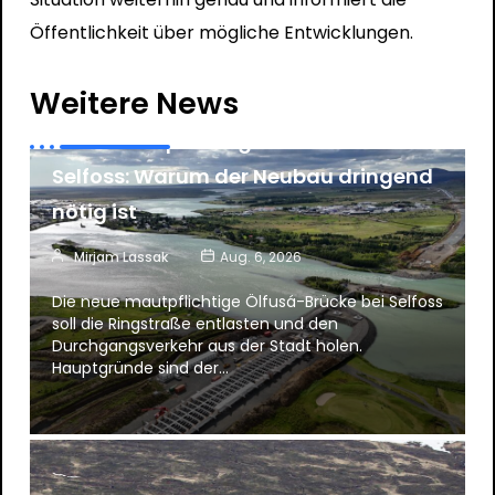
Öffentlichkeit über mögliche Entwicklungen.
News
Weitere News
Neue mautpflichtige Ölfusá-Brücke in
Selfoss: Warum der Neubau dringend
nötig ist
Mirjam Lassak
Aug. 6, 2026
Die neue mautpflichtige Ölfusá-Brücke bei Selfoss
soll die Ringstraße entlasten und den
Durchgangsverkehr aus der Stadt holen.
Hauptgründe sind der…