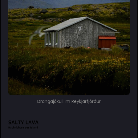
Drangajökull im Reykjarfjörður