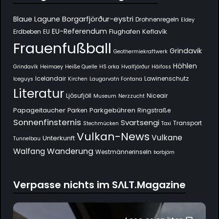
Borgarfjörður-eystri
Blaue Lagune
Drohnenregeln
Eldey
EU-Referendum
Flughafen Keflavík
Erdbeben
EU
Frauenfußball
Grindavik
Geothermiekraftwerk
Höhlen
Grindavík
Heimaey
Heiße Quelle
HS orka
Hvalfjörður
Háifoss
Icelandair
Lawinenschutz
Iceguys
Kirchen
Laugarvatn Fontana
Literatur
Ljósufjöll
Niceair
Museum
Nerzzucht
Papageitaucher
Parkgebühren
Parken
Ringstraße
Sonnenfinsternis
Svartsengi
Transport
Stechmücken
Taxi
Vulkan-News
Vulkane
Unterkunft
Tunnelbau
Wanderung
Walfang
Westmännerinseln
Þorbjörn
Verpasse nichts im SΛLT.Magazine