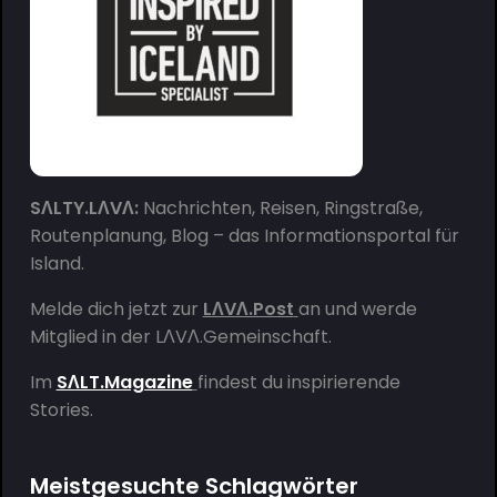
SΛLTY.LΛVΛ:
Nachrichten, Reisen, Ringstraße,
Routenplanung, Blog – das Informationsportal für
Island.
Melde dich jetzt zur
LΛVΛ.Post
an und werde
Mitglied in der
LΛVΛ.Gemeinschaft
.
Im
SΛLT.Magazine
findest du inspirierende
Stories.
Meistgesuchte Schlagwörter