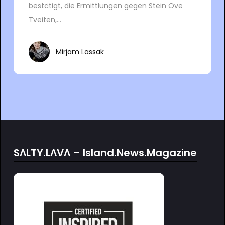
bestätigt, die Ermittlungen gegen Stein Ove
Tveiten,...
Mirjam Lassak
SΛLTY.LΛVΛ – Island.News.Magazine