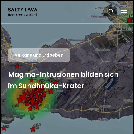
Vulkane und Erdbeben
Magma-Intrusionen bilden sich
im Sundhnúka-Krater