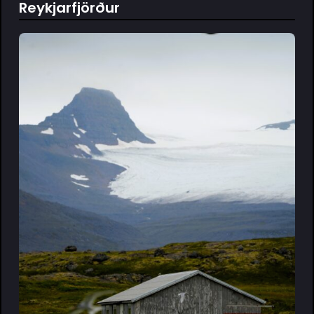
Reykjarfjörður