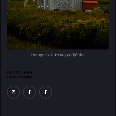
Drangajökull im Reykjarfjörður