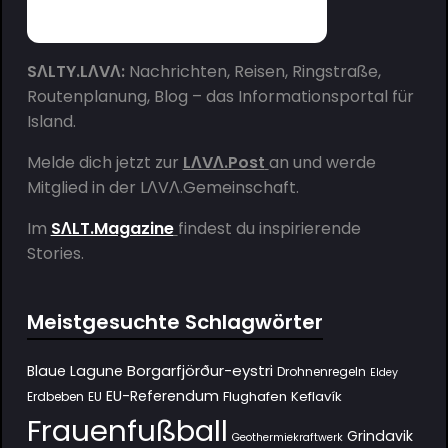
SΛLTY.LΛVΛ:
Nachrichten, Reisen, Ringstraße,
Routenplanung, Blog – das Informationsportal für
Island.
Melde dich jetzt zur
LΛVΛ.Post
an und werde
Mitglied in der
LΛVΛ.Gemeinschaft
.
Im
SΛLT.Magazine
findest du inspirierende
Stories.
Meistgesuchte Schlagwörter
Borgarfjörður-eystri
Blaue Lagune
Drohnenregeln
Eldey
EU-Referendum
Flughafen Keflavík
Erdbeben
EU
Frauenfußball
Grindavik
Geothermiekraftwerk