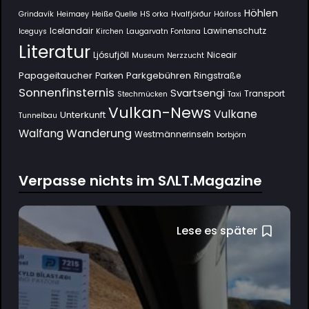
Höhlen
Grindavík
Heimaey
Heiße Quelle
HS orka
Hvalfjörður
Háifoss
Icelandair
Lawinenschutz
Iceguys
Kirchen
Laugarvatn Fontana
Literatur
Ljósufjöll
Niceair
Museum
Nerzzucht
Papageitaucher
Parkgebühren
Parken
Ringstraße
Sonnenfinsternis
Svartsengi
Transport
Stechmücken
Taxi
Vulkan-News
Vulkane
Unterkunft
Tunnelbau
Wanderung
Walfang
Westmännerinseln
Þorbjörn
Verpasse nichts im SΛLT.Magazine
Lese es später