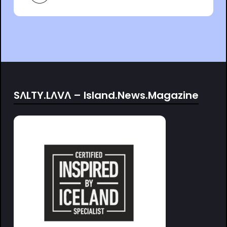
SΛLTY.LΛVΛ – Island.News.Magazine