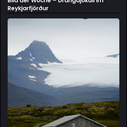
Bild der Woche – Drangajökull im
Reykjarfjörður