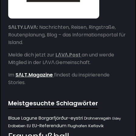
SΛLTY.LΛVΛ:
Nachrichten, Reisen, Ringstraße,
Routenplanung, Blog – das Informationsportal für
Island.
Melde dich jetzt zur
LΛVΛ.Post
an und werde
Mitglied in der
LΛVΛ.Gemeinschaft
.
Im
SΛLT.Magazine
findest du inspirierende
Stories.
Meistgesuchte Schlagwörter
Borgarfjörður-eystri
Blaue Lagune
Drohnenregeln
Eldey
EU-Referendum
Flughafen Keflavík
Erdbeben
EU