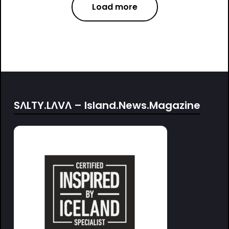
Load more
SΛLTY.LΛVΛ – Island.News.Magazine