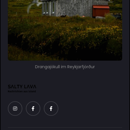
Drangajökull im Reykjarfjörður