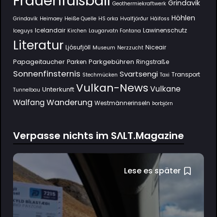
Frauenfußball
Grindavik
Geothermiekraftwerk
Höhlen
Grindavík
Heimaey
Heiße Quelle
HS orka
Hvalfjörður
Háifoss
Icelandair
Lawinenschutz
Iceguys
Kirchen
Laugarvatn Fontana
Literatur
Ljósufjöll
Niceair
Museum
Nerzzucht
Papageitaucher
Parkgebühren
Parken
Ringstraße
Sonnenfinsternis
Svartsengi
Transport
Stechmücken
Taxi
Vulkan-News
Vulkane
Unterkunft
Tunnelbau
Wanderung
Walfang
Westmännerinseln
Þorbjörn
Verpasse nichts im SΛLT.Magazine
Lese es später