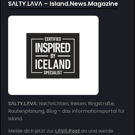
SΛLTY.LΛVΛ – Island.News.Magazine
SΛLTY.LΛVΛ:
Nachrichten, Reisen, Ringstraße,
Routenplanung, Blog – das Informationsportal für
Island.
Melde dich jetzt zur
LΛVΛ.Post
an und werde