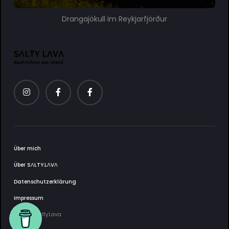
Drangajökull im Reykjarfjörður
Über mich
Über SΛLTY.LΛVΛ
Datenschutzerklärung
Impressum
2025 © SaltyLava