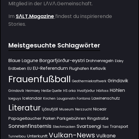
Mitglied in der
LΛVΛ.Gemeinschaft
.
Im
SΛLT.Magazine
findest du inspirierende
Stories.
Meistgesuchte Schlagwörter
Borgarfjörður-eystri
Blaue Lagune
Drohnenregeln
Eldey
EU-Referendum
Flughafen Keflavík
Erdbeben
EU
Frauenfußball
Grindavik
Geothermiekraftwerk
Höhlen
Grindavík
Heimaey
Heiße Quelle
HS orka
Hvalfjörður
Háifoss
Icelandair
Lawinenschutz
Iceguys
Kirchen
Laugarvatn Fontana
Literatur
Ljósufjöll
Niceair
Museum
Nerzzucht
Papageitaucher
Parkgebühren
Parken
Ringstraße
Sonnenfinsternis
Svartsengi
Transport
Stechmücken
Taxi
Vulkan-News
Vulkane
Unterkunft
Tunnelbau