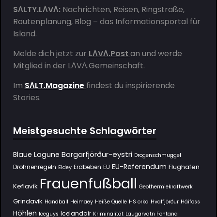
SΛLTY.LΛVΛ:
Nachrichten, Reisen, Ringstraße,
Routenplanung, Blog – das Informationsportal für
Island.
Melde dich jetzt zur
LΛVΛ.Post
an und werde
Mitglied in der
LΛVΛ.Gemeinschaft
.
Im
SΛLT.Magazine
findest du inspirierende
Stories.
Meistgesuchte Schlagwörter
Borgarfjörður-eystri
Blaue Lagune
Drogenschmuggel
EU-Referendum
Flughafen
Drohnenregeln
Erdbeben
EU
Eldey
Frauenfußball
Keflavík
Geothermiekraftwerk
Grindavik
Handball
Heimaey
Heiße Quelle
HS orka
Hvalfjörður
Háifoss
Höhlen
Icelandair
Iceguys
Kriminalität
Laugarvatn Fontana