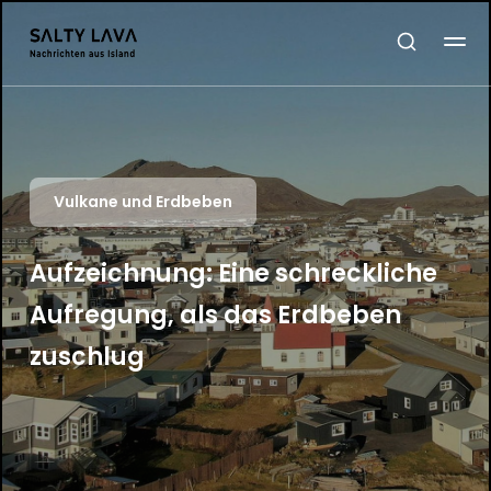
Vulkane und Erdbeben
Aufzeichnung: Eine schreckliche
Aufregung, als das Erdbeben
zuschlug