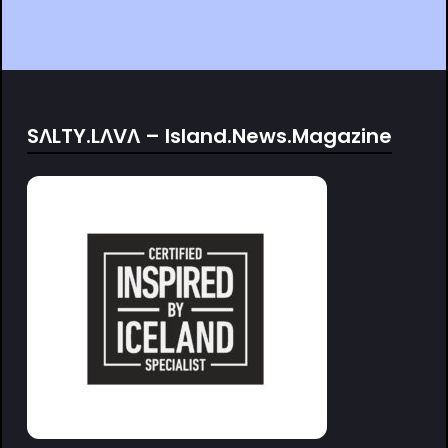
SΛLTY.LΛVΛ – Island.News.Magazine