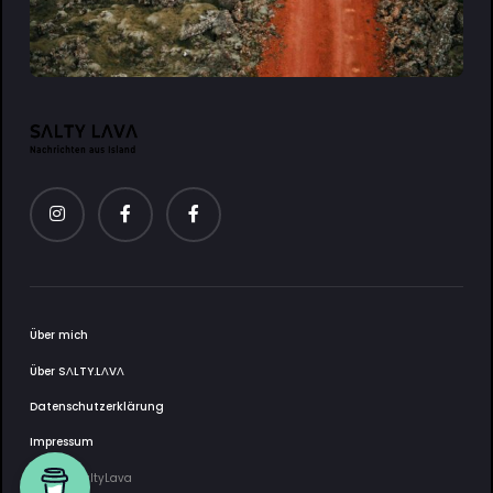
Über mich
Über SΛLTY.LΛVΛ
Datenschutzerklärung
Impressum
2025 © SaltyLava