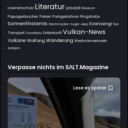
Literatur
Lawinenschutz
Ljósufjöll
Museum
Papageitaucher
Parkgebühren
Parken
Ringstraße
Sonnenfinsternis
Svartsengi
Stechmücken
Super-Jeep
Taxi
Vulkan-News
Unterkunft
Transport
Tunnelbau
Wanderung
Vulkane
Walfang
Westmännerinseln
Þorbjörn
Verpasse nichts im SΛLT.Magazine
Lese es später