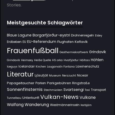
Stories.
Meistgesuchte Schlagwörter
Borgarfjörður-eystri
Blaue Lagune
Drohnenregeln
Eldey
EU-Referendum
Flughafen Keflavík
Erdbeben
EU
Frauenfußball
Grindavik
Geothermiekraftwerk
Höhlen
Grindavík
Heimaey
Heiße Quelle
HS orka
Hvalfjörður
Háifoss
Icelandair
Lawinenschutz
Iceguys
Kirchen
Laugarvatn Fontana
Literatur
Ljósufjöll
Niceair
Museum
Nerzzucht
Papageitaucher
Parkgebühren
Parken
Ringstraße
Sonnenfinsternis
Svartsengi
Transport
Stechmücken
Taxi
Vulkan-News
Vulkane
Unterkunft
Tunnelbau
Wanderung
Walfang
Westmännerinseln
Þorbjörn