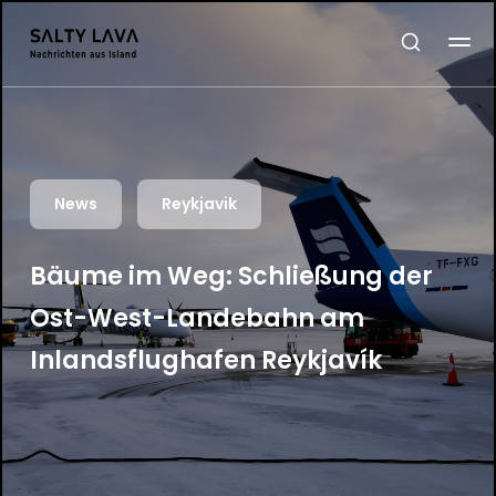
News
Reykjavik
Bäume im Weg: Schließung der
Ost-West-Landebahn am
Inlandsflughafen Reykjavík