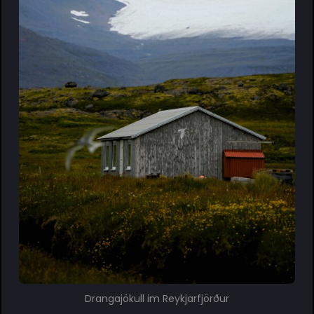
Drangajökull im Reykjarfjörður