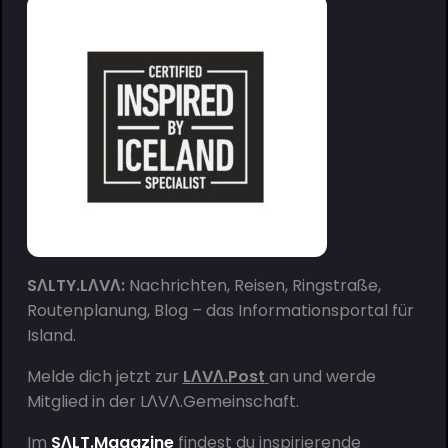
SΛLTY.LΛVΛ:
Nachrichten, Reisen, Ringstraße,
Routenplanung, Blog – das Informationsportal für
Island.
Melde dich jetzt zur
LΛVΛ.Post
an und werde
Mitglied in der
LΛVΛ.Gemeinschaft
.
Im
SΛLT.Magazine
findest du inspirierende