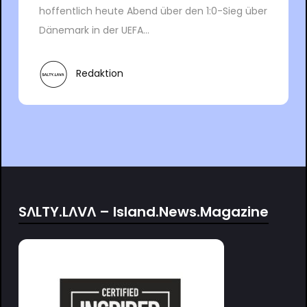
hoffentlich heute Abend über den 1:0-Sieg über
Dänemark in der UEFA...
Redaktion
SΛLTY.LΛVΛ – Island.News.Magazine