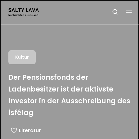
Kultur
Der Pensionsfonds der
Ladenbesitzer ist der aktivste
Investor in der Ausschreibung des
Ísfélag
Literatur