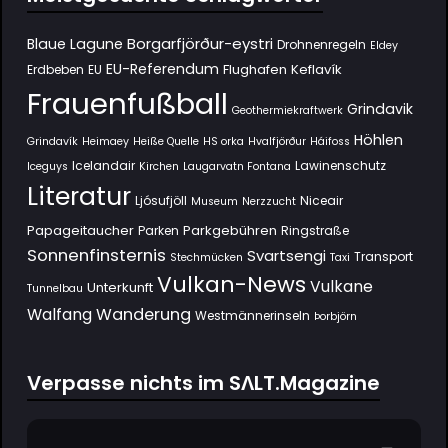
Borgarfjörður-eystri
Blaue Lagune
Drohnenregeln
Eldey
EU-Referendum
Flughafen Keflavík
Erdbeben
EU
Frauenfußball
Grindavik
Geothermiekraftwerk
Höhlen
Grindavík
Heimaey
Heiße Quelle
HS orka
Hvalfjörður
Háifoss
Icelandair
Lawinenschutz
Iceguys
Kirchen
Laugarvatn Fontana
Literatur
Ljósufjöll
Niceair
Museum
Nerzzucht
Papageitaucher
Parkgebühren
Parken
Ringstraße
Sonnenfinsternis
Svartsengi
Transport
Stechmücken
Taxi
Vulkan-News
Vulkane
Unterkunft
Tunnelbau
Wanderung
Walfang
Westmännerinseln
Þorbjörn
Verpasse nichts im SΛLT.Magazine