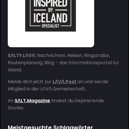
SΛLTY.LΛVΛ:
Nachrichten, Reisen, Ringstraße,
Routenplanung, Blog – das Informationsportal für
Island.
Melde dich jetzt zur
LΛVΛ.Post
an und werde
Mitglied in der
LΛVΛ.Gemeinschaft
.
Im
SΛLT.Magazine
findest du inspirierende
Stories.
Meistgesuchte Schlagwörter