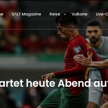
me
SΛLT.Magazine
Reise
Vulkane
Live-
 wartet heute Abend a