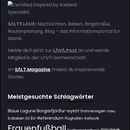
SΛLTY.LΛVΛ:
Nachrichten, Reisen, Ringstraße,
Routenplanung, Blog – das Informationsportal für
Island.
Melde dich jetzt zur
LΛVΛ.Post
an und werde
Mitglied in der
LΛVΛ.Gemeinschaft
.
Im
SΛLT.Magazine
findest du inspirierende
Stories.
Meistgesuchte Schlagwörter
Borgarfjörður-eystri
Blaue Lagune
Drohnenregeln
Eldey
EU-Referendum
Flughafen Keflavík
Erdbeben
EU
Frauenfußball
Grindavik