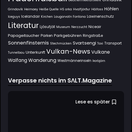
Geothermiekraftwerk
Höhlen
Grindavík
Heimaey
Heiße Quelle
HS orka
Hvalfjörður
Háifoss
Icelandair
Lawinenschutz
Iceguys
Kirchen
Laugarvatn Fontana
Literatur
Ljósufjöll
Niceair
Museum
Nerzzucht
Papageitaucher
Parkgebühren
Parken
Ringstraße
Sonnenfinsternis
Svartsengi
Transport
Stechmücken
Taxi
Vulkan-News
Vulkane
Unterkunft
Tunnelbau
Wanderung
Walfang
Westmännerinseln
Þorbjörn
Verpasse nichts im SΛLT.Magazine
Lese es später