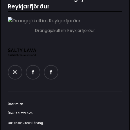
Reykjarfjörður
Drangajökull im Reykjarfjörður
Über mich
Über SΛLTY.LΛVΛ
Datenschutzerklärung