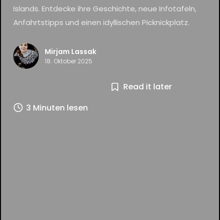
Islands. Entdecke ihre Geschichte, neue Infotafeln,
Anfahrtstipps und einen idyllischen Picknickplatz.
Mirjam Lassak
18. Oktober 2025
Read it later
3 Minuten lesen