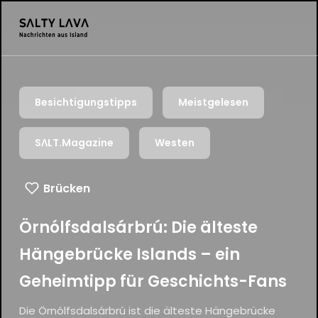
Besichtigungstipps
Meistgelesen
SΛLT.Magazine
Westen
Brücken
Örnólfsdalsárbrú: Die älteste
Hängebrücke Islands – ein
Geheimtipp für Geschichts-Fans
Die Örnólfsdalsárbrú ist die älteste Hängebrücke