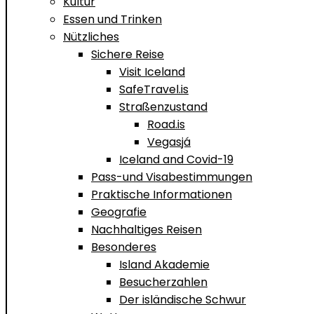
Kultur
Essen und Trinken
Nützliches
Sichere Reise
Visit Iceland
SafeTravel.is
Straßenzustand
Road.is
Vegasjá
Iceland and Covid-19
Pass-und Visabestimmungen
Praktische Informationen
Geografie
Nachhaltiges Reisen
Besonderes
Island Akademie
Besucherzahlen
Der isländische Schwur