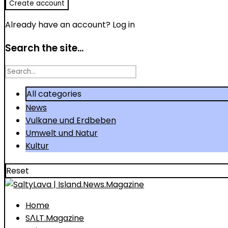
Already have an account?
Log in
Search the site...
Search
for
All categories
News
Vulkane und Erdbeben
Umwelt und Natur
Kultur
Reset
Home
SΛLT.Magazine