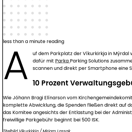
A
less than a minute reading
uf dem Parkplatz der Víkurkirkja in Mýrdal
dafür mit
Parka
Parking Solutions zusammen
scannen und direkt per Smartphone eine Sp
10 Prozent Verwaltungsgeb
Wie Jóhann Bragi Elínarson vom Kirchengemeindekomit
komplette Abwicklung, die Spenden fließen direkt auf da
das Komitee angesichts der Entlastung bei der Administr
freiwillige Parkgebühr beginnt bei 500 ISK.
Titelbild Víkurkirkja / Mirjam Lassak