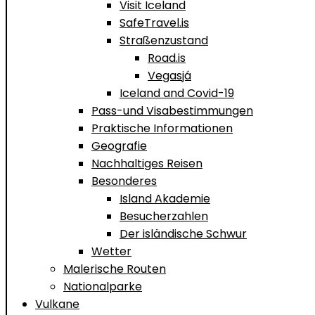
Visit Iceland
SafeTravel.is
Straßenzustand
Road.is
Vegasjá
Iceland and Covid-19
Pass-und Visabestimmungen
Praktische Informationen
Geografie
Nachhaltiges Reisen
Besonderes
Island Akademie
Besucherzahlen
Der isländische Schwur
Wetter
Malerische Routen
Nationalparke
Vulkane