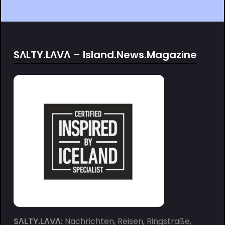
SΛLTY.LΛVΛ – Island.News.Magazine
SΛLTY.LΛVΛ:
Nachrichten, Reisen, Ringstraße,