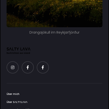
Drangajökull im Reykjarfjörður
Über mich
Über SΛLTY.LΛVΛ