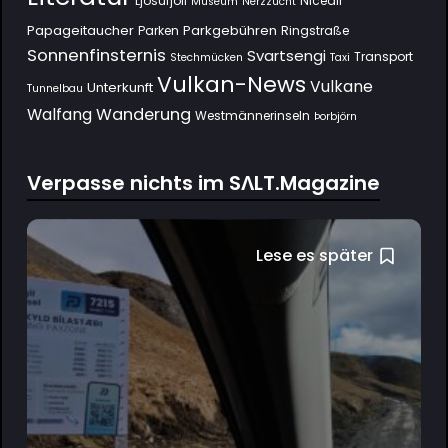
Ljósufjöll
Niceair
Museum
Nerzzucht
Papageitaucher
Parkgebühren
Parken
Ringstraße
Sonnenfinsternis
Svartsengi
Transport
Stechmücken
Taxi
Vulkan-News
Vulkane
Unterkunft
Tunnelbau
Wanderung
Walfang
Westmännerinseln
Þorbjörn
Verpasse nichts im SΛLT.Magazine
Lese es später