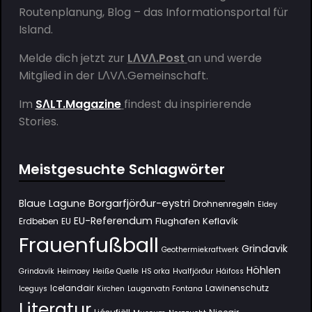
Routenplanung, Blog – das Informationsportal für
Island.
Melde dich jetzt zur
LΛVΛ.Post
an und werde
Mitglied in der
LΛVΛ.Gemeinschaft
.
Im
SΛLT.Magazine
findest du inspirierende
Stories.
Meistgesuchte Schlagwörter
Borgarfjörður-eystri
Blaue Lagune
Drohnenregeln
Eldey
EU-Referendum
Flughafen Keflavík
Erdbeben
EU
Frauenfußball
Grindavik
Geothermiekraftwerk
Höhlen
Grindavík
Heimaey
Heiße Quelle
HS orka
Hvalfjörður
Háifoss
Icelandair
Lawinenschutz
Iceguys
Kirchen
Laugarvatn Fontana
Literatur