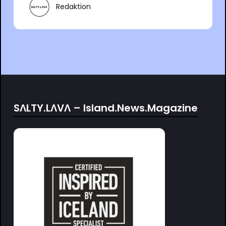
Redaktion
SΛLTY.LΛVΛ – Island.News.Magazine