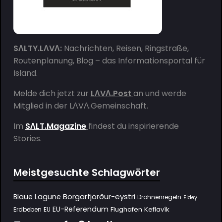
SΛLTY.LΛVΛ:
Nachrichten, Reisen, Ringstraße,
Routenplanung, Blog – das Informationsportal für
Island.
Melde dich jetzt zur
LΛVΛ.Post
an und werde
Mitglied in der
LΛVΛ.Gemeinschaft
.
Im
SΛLT.Magazine
findest du inspirierende
Stories.
Meistgesuchte Schlagwörter
Borgarfjörður-eystri
Blaue Lagune
Drohnenregeln
Eldey
EU-Referendum
Flughafen Keflavík
Erdbeben
EU