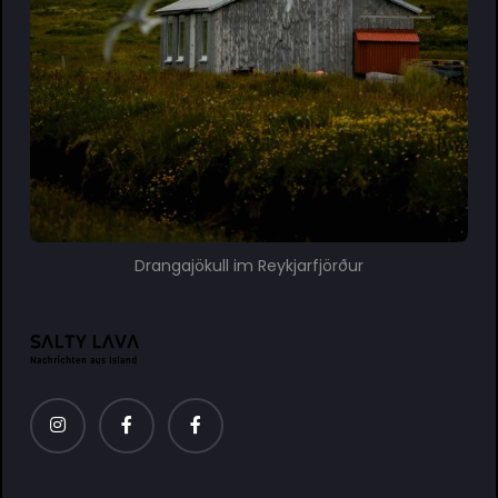
Drangajökull im Reykjarfjörður