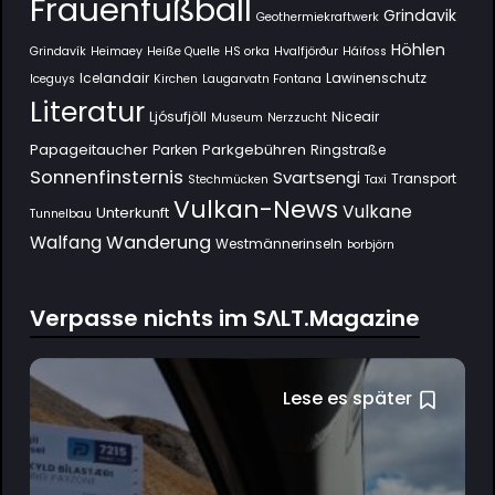
Frauenfußball
Grindavik
Geothermiekraftwerk
Höhlen
Grindavík
Heimaey
Heiße Quelle
HS orka
Hvalfjörður
Háifoss
Icelandair
Lawinenschutz
Iceguys
Kirchen
Laugarvatn Fontana
Literatur
Ljósufjöll
Niceair
Museum
Nerzzucht
Papageitaucher
Parkgebühren
Parken
Ringstraße
Sonnenfinsternis
Svartsengi
Transport
Stechmücken
Taxi
Vulkan-News
Vulkane
Unterkunft
Tunnelbau
Wanderung
Walfang
Westmännerinseln
Þorbjörn
Verpasse nichts im SΛLT.Magazine
Lese es später