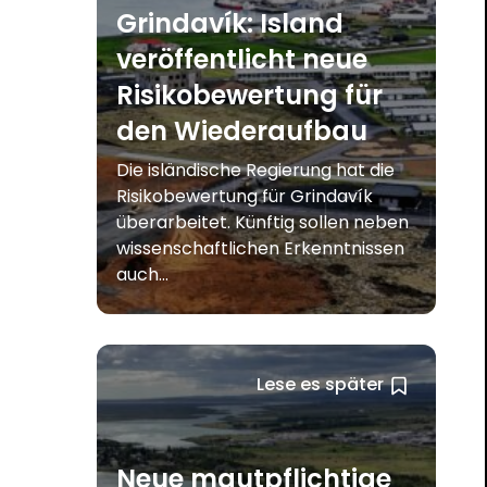
Grindavík: Island
veröffentlicht neue
Risikobewertung für
den Wiederaufbau
Die isländische Regierung hat die
Risikobewertung für Grindavík
überarbeitet. Künftig sollen neben
wissenschaftlichen Erkenntnissen
auch...
Lese es später
Neue mautpflichtige