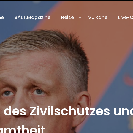
me
SΛLT.Magazine
Reise
Vulkane
Live-
des Zivilschutzes un
samtheit