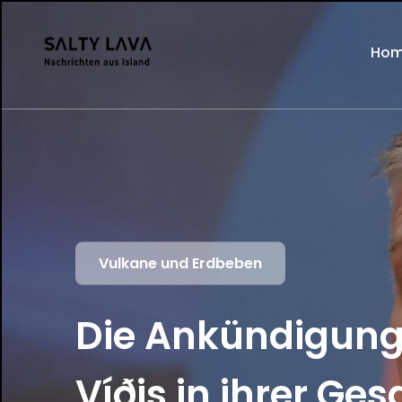
Ho
Vulkane und Erdbeben
Die Ankündigung 
Víðis in ihrer Ge