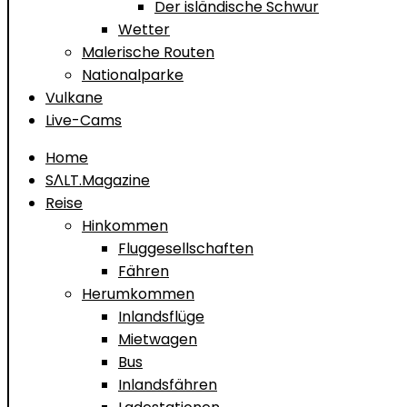
Der isländische Schwur
Wetter
Malerische Routen
Nationalparke
Vulkane
Live-Cams
Home
SΛLT.Magazine
Reise
Hinkommen
Fluggesellschaften
Fähren
Herumkommen
Inlandsflüge
Mietwagen
Bus
Inlandsfähren