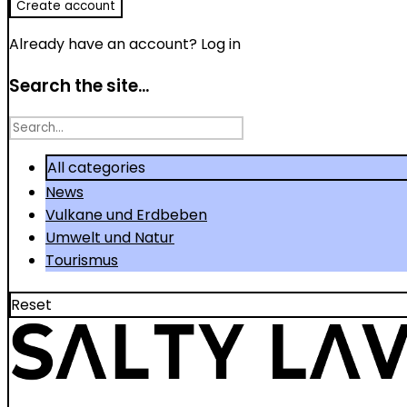
Already have an account?
Log in
Search the site...
Search
for
All categories
News
Vulkane und Erdbeben
Umwelt und Natur
Tourismus
Reset