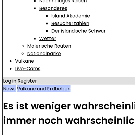
Nachhaltiges Reisen
Besonderes
Island Akademie
Besucherzahlen
Der isländische Schwur
Wetter
Malerische Routen
Nationalparke
Vulkane
Live-Cams
Log in
Register
News
Vulkane und Erdbeben
Es ist weniger wahrscheinl
immer noch wahrscheinlic