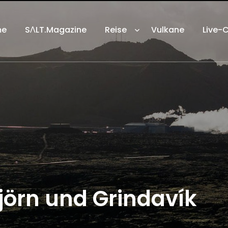
me
SΛLT.Magazine
Reise
Vulkane
Live-
björn und Grindavík