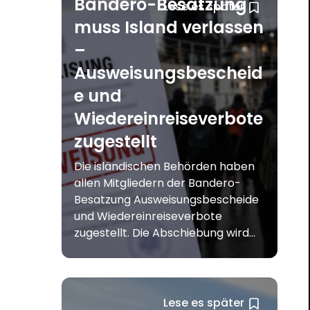
Bandero-Besatzung
Lese es später
muss Island verlassen
–
Ausweisungsbescheid
e und
Wiedereinreiseverbote
zugestellt
Die isländischen Behörden haben
allen Mitgliedern der Bandero-
Besatzung Ausweisungsbescheide
und Wiedereinreiseverbote
zugestellt. Die Abschiebung wird...
Lese es später