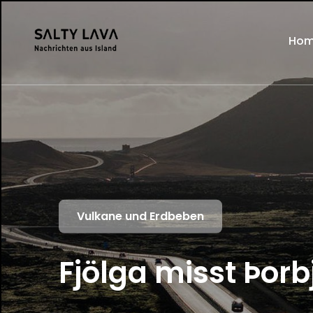
Ho
Vulkane und Erdbeben
Fjölga misst Þor