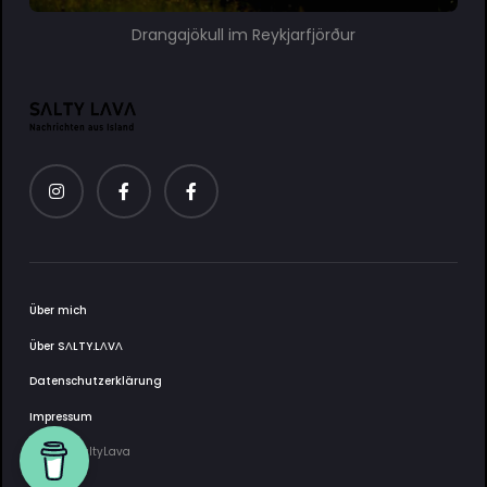
Drangajökull im Reykjarfjörður
Über mich
Über SΛLTY.LΛVΛ
Datenschutzerklärung
Impressum
2025 © SaltyLava