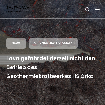
News
Vulkane und Erdbeben
Lava gefährdet derzeit nicht den
Betrieb des
Geothermiekraftwerkes HS Orka