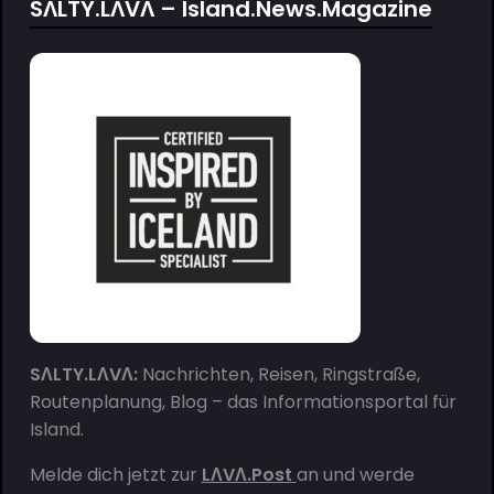
SΛLTY.LΛVΛ – Island.News.Magazine
SΛLTY.LΛVΛ:
Nachrichten, Reisen, Ringstraße,
Routenplanung, Blog – das Informationsportal für
Island.
Melde dich jetzt zur
LΛVΛ.Post
an und werde