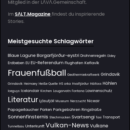
Mitglied in der
LΛVΛ.Gemeinschaft
.
Im
SΛLT.Magazine
findest du inspirierende
Stories.
Meistgesuchte Schlagwörter
Borgarfjörður-eystri
Blaue Lagune
Drohnenregeln
Eldey
EU-Referendum
Flughafen Keflavík
Erdbeben
EU
Frauenfußball
Grindavik
Geothermiekraftwerk
Höhlen
Grindavík
Heimaey
Heiße Quelle
HS orka
Hvalfjörður
Háifoss
Icelandair
Lawinenschutz
Iceguys
Kirchen
Laugarvatn Fontana
Literatur
Ljósufjöll
Niceair
Museum
Nerzzucht
Papageitaucher
Parkgebühren
Parken
Ringstraße
Sonnenfinsternis
Svartsengi
Transport
Stechmücken
Taxi
Vulkan-News
Vulkane
Unterkunft
Tunnelbau