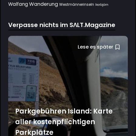
Wanderung
Walfang
Westmännerinseln
Þorbjörn
Verpasse nichts im SΛLT.Magazine
Lese es später
Parkgebühren Island: Karte
aller kostenpflichtigen
Parkplätze