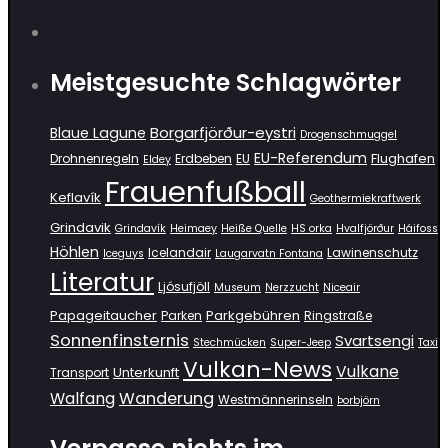
Meistgesuchte Schlagwörter
Borgarfjörður-eystri
Blaue Lagune
Drogenschmuggel
EU-Referendum
Flughafen
Drohnenregeln
Erdbeben
EU
Eldey
Frauenfußball
Keflavík
Geothermiekraftwerk
Grindavik
Grindavík
Heimaey
Heiße Quelle
HS orka
Hvalfjörður
Háifoss
Höhlen
Icelandair
Lawinenschutz
Iceguys
Laugarvatn Fontana
Literatur
Ljósufjöll
Museum
Nerzzucht
Niceair
Papageitaucher
Parkgebühren
Parken
Ringstraße
Sonnenfinsternis
Svartsengi
Stechmücken
Super-Jeep
Taxi
Vulkan-News
Vulkane
Unterkunft
Transport
Wanderung
Walfang
Westmännerinseln
Þorbjörn