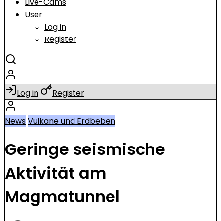
Live-Cams
User
Log in
Register
Log in
Register
News
Vulkane und Erdbeben
Geringe seismische
Aktivität am
Magmatunnel