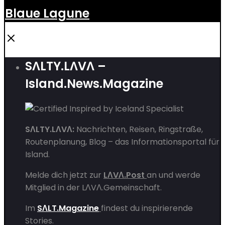
Blaue Lagune
SΛLTY.LΛVΛ –
Island.News.Magazine
SΛLTY.LΛVΛ:
Nachrichten, Reisen, Ringstraße,
Routenplanung, Blog – das Informationsportal für
Island.
Melde dich jetzt zur
LΛVΛ.Post
an und werde
Mitglied in der
LΛVΛ.Gemeinschaft
.
Im
SΛLT.Magazine
findest du inspirierende
Stories.