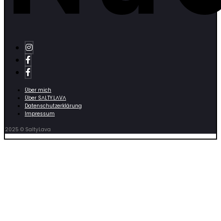
Über mich
Über SΛLTY.LΛVΛ
Datenschutzerklärung
Impressum
2025 © SaltyLava