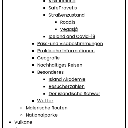
Visit Iceland
SafeTravel.is
Straßenzustand
Road.is
Vegasjá
Iceland and Covid-19
Pass-und Visabestimmungen
Praktische Informationen
Geografie
Nachhaltiges Reisen
Besonderes
Island Akademie
Besucherzahlen
Der isländische Schwur
Wetter
Malerische Routen
Nationalparke
Vulkane