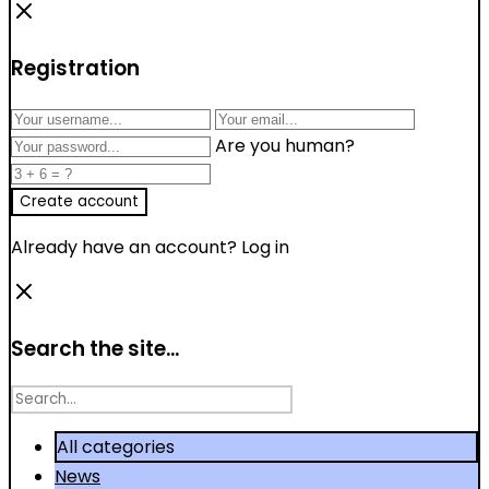
Registration
Are you human?
Already have an account?
Log in
Search the site...
Search
for
All categories
News