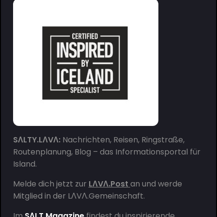
SΛLTY.LΛVΛ:
Nachrichten, Reisen, Ringstraße,
Routenplanung, Blog – das Informationsportal für
Island.
Melde dich jetzt zur
LΛVΛ.Post
an und werde
Mitglied in der
LΛVΛ.Gemeinschaft
.
Im
SΛLT.Magazine
findest du inspirierende