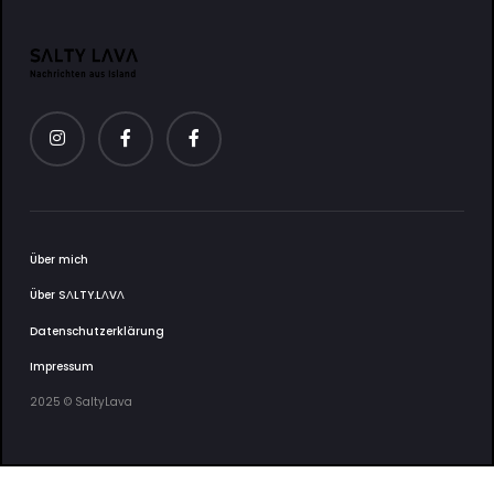
Über mich
Über SΛLTY.LΛVΛ
Datenschutzerklärung
Impressum
2025 © SaltyLava