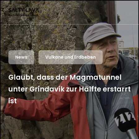
News
Vulkane und Erdbeben
Glaubt, dass der Magmatunnel
unter Grindavík zur Hälfte erstarrt
ist