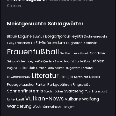
Stories.
Meistgesuchte Schlagwörter
Borgarfjörður-eystri
Blaue Lagune
Drohnenregeln
Bolafjall
EU-Referendum
Flughafen Keflavík
Erdbeben
EU
Eldey
Frauenfußball
Grindavik
Geothermiekraftwerk
Höhlen
Grindavík
Heimaey
Heiße Quelle
HS orka
Hvalfjörður
Háifoss
Icelandair
Iceguys
Kirchen
Kriminalität
Laugarvatn Fontana
Literatur
Lawinenschutz
Ljósufjöll
Niceair
Nerzzucht
Papageitaucher
Parkgebühren
Parken
Ringstraße
Sonnenfinsternis
Svartsengi
Transport
Stechmücken
Taxi
Vulkan-News
Vulkane
Walfang
Unterkunft
Wanderung
Westmännerinseln
Þorbjörn