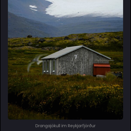
Drangajökull im Reykjarfjörður