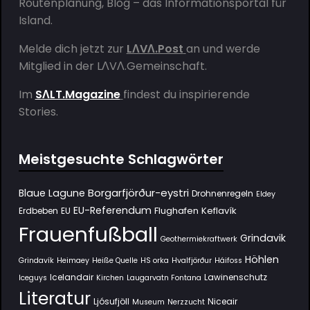
Routenplanung, Blog – das Informationsportal für
Island.
Melde dich jetzt zur
LΛVΛ.Post
an und werde
Mitglied in der
LΛVΛ.Gemeinschaft
.
Im
SΛLT.Magazine
findest du inspirierende
Stories.
Meistgesuchte Schlagwörter
Borgarfjörður-eystri
Blaue Lagune
Drohnenregeln
Eldey
EU-Referendum
Flughafen Keflavík
Erdbeben
EU
Frauenfußball
Grindavik
Geothermiekraftwerk
Höhlen
Grindavík
Heimaey
Heiße Quelle
HS orka
Hvalfjörður
Háifoss
Icelandair
Lawinenschutz
Iceguys
Kirchen
Laugarvatn Fontana
Literatur
Ljósufjöll
Niceair
Museum
Nerzzucht