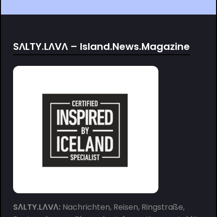
SΛLTY.LΛVΛ – Island.News.Magazine
SΛLTY.LΛVΛ:
Nachrichten, Reisen, Ringstraße,