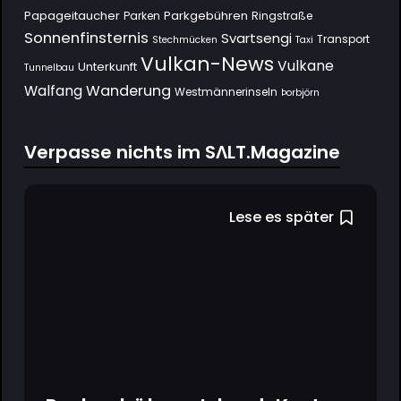
Papageitaucher
Parkgebühren
Parken
Ringstraße
Sonnenfinsternis
Svartsengi
Transport
Stechmücken
Taxi
Vulkan-News
Vulkane
Unterkunft
Tunnelbau
Wanderung
Walfang
Westmännerinseln
Þorbjörn
Verpasse nichts im SΛLT.Magazine
Lese es später