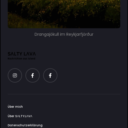
Drangajökull im Reykjarfjörður
Über mich
Über SΛLTY.LΛVΛ
Datenschutzerklärung