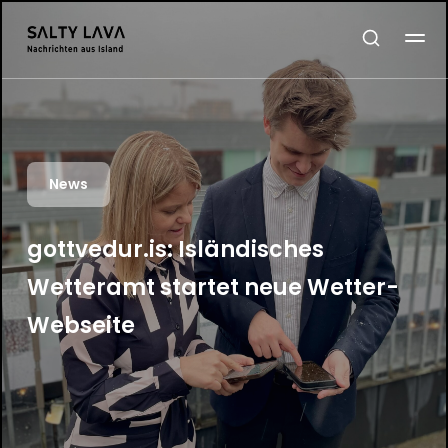
News
gottvedur.is: Isländisches
Wetteramt startet neue Wetter-
Webseite